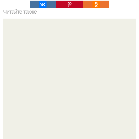
Читайте также
Что должно быть у девушке в сумке. Что должно лежать
в сумке у каждой девушки?
Будь грамотным! Постричься или подстричься?