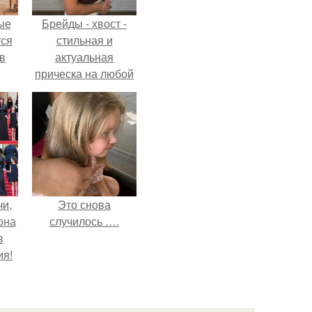
ые
Брейды - хвост -
ся
стильная и
 в
актуальная
прическа на любой
случай.
чи,
Это снова
она
случилось ….
в
ия!