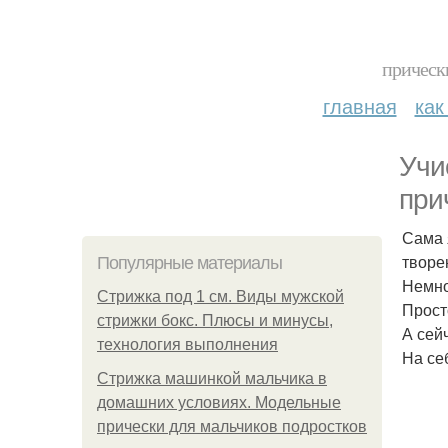
прическ
главная
как
Учи
при
Сама 
творе
Популярные материалы
Немно
Стрижка под 1 см. Виды мужской
Прост
стрижки бокс. Плюсы и минусы,
А сейч
технология выполнения
На се
Стрижка машинкой мальчика в
домашних условиях. Модельные
прически для мальчиков подростков