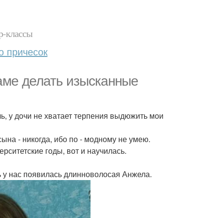
р-классы
о причесок
маме делать изысканные
ь, у дочи не хватает терпения выдюжить мои
ына - никогда, ибо по - модному не умею.
ерситетские годы, вот и научилась.
щь у нас появилась длинноволосая Анжела.