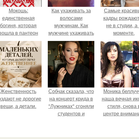
Мокошь:
Как ухаживать за
Самые красив
единственная
волосами
кадры рождают
богиня, которая
мужчинам. Как
не в студии, а
вошла в пантеон
мужчине ухаживать
моменте.
князя Владимира.
за волосами
Женственность
Собчак сказала, что
Моника беллуч
оздают не дорогие
на концерт крида в
наша вечная ик
вещи, а детали.
"Лужниках" сгоняли
стиля, снова 
студентов и
центре вниман
школьников, чтобы
забить зал, но даже
так везде были