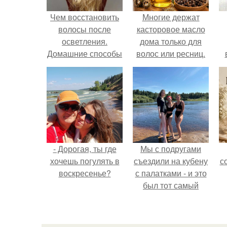
Чем восстановить
Многие держат
волосы после
касторовое масло
осветления.
дома только для
Домашние способы
волос или ресниц.
восстановления
волос после
осветления
- Дорогая, ты где
Мы с подругами
хочешь погулять в
съездили на кубену
с
воскресенье?
с палатками - и это
был тот самый
отдых, после
которого долго
смеёшься,