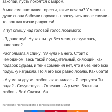
закопай, пусть покоятся с миром.
А мне смешно: какие горести, какие печали? У меня на
душе снова бабочки порхают - проснулись после спячки -
то, вон как жизни радуются!
И тут слышу над головой голос любимого:
- Здравствуй! Ну как ты тут без меня, соскучилась,
наверное?
Распрямила я спину, глянула на него. Стоит с
чемоданом, весь такой победительный, сияющий, как
подарок судьбы, и тени сомнения нет, что я без него всю
подушку изгрызла. Но я его все равно люблю. Как брата!
- А у меня другая любовь закончилась. Я!вернулся Ты
рада? - Сочувствую! - Отвечаю. - А у меня большая
любовь. Вот! Сказки_ бж.
Категории:
прически фото
,
Прически своими руками