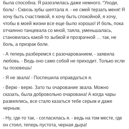
была способна. Я разозлилась даже немного. "Уходи,
боль! - Сквозь зубы шептала я. - не смей терзать меня! Я
хочу быть счастливой, я хочу быть спокойной, я хочу,
чтобы в моей жизни все еще было хорошо! И боль, пока
отчаянно танцевала со мной, таяла, уменьшалась,
становилась какой-то зыбкой и прозрачной … так, не
боль, а призрак боли.
- А теперь разберемся с разочарованием, - заявила
любовь. - Ведь оно само собой не приходит. Только если
ты позовешь!
- Я не звала! - Поспешила оправдаться я.
- Верю - верю. Зато ты очарование звала. Можно
сказать, была добровольно очарована! А когда чары
развеялись, все стало казаться тебе серым и даже
черным.
- Ну, где-то так, - согласилась я. - ведь на том месте, где
он стоял, теперь пустота, черная дыра!