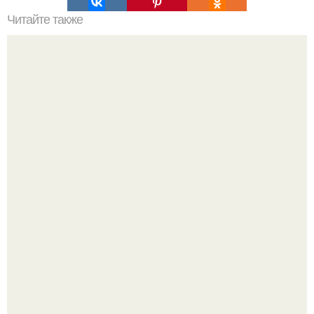
Читайте также
Супер - маска с содой!
Этим эликсиром для суставов со мной поделилась
знакомая балерина.