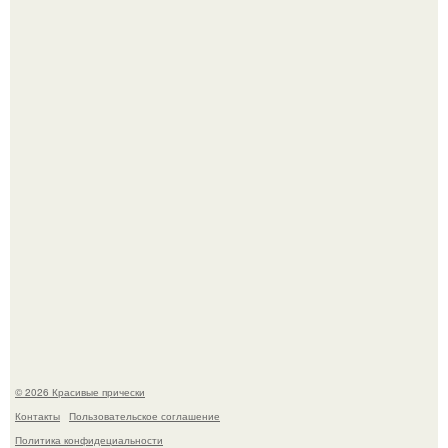
Брейды - хвост - стильная и актуальная прическа на
любой случай.
Алина загитова показала фото с выпускного в РАНХиГС.
© 2026 Красивые прически
Контакты
Пользовательское соглашение
Политика конфидециальности