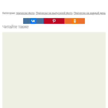
Категории:
прически фото
,
Прически на выпускной фото
,
Прически на каждый день
Читайте также
Идеи для скетчей. { 100 креативных идей для скетчей в
четырёх стенах }.