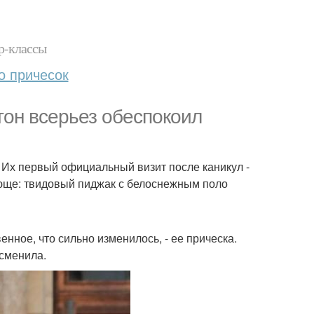
р-классы
о причесок
тон всерьез обеспокоил
 Их первый официальный визит после каникул -
юще: твидовый пиджак с белоснежным поло
ное, что сильно изменилось, - ее прическа.
сменила.