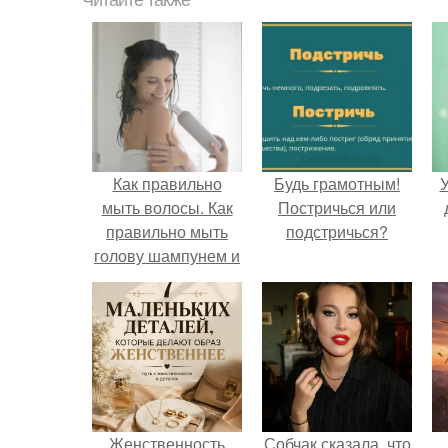
Читайте также
Как правильно
Будь грамотным!
У
мыть волосы. Как
Постричься или
правильно мыть
подстричься?
голову шампунем и
пользоваться
бальзамом – этапы
и
последовательность
Женственность
Собчак сказала, что