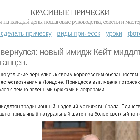
КРАСИВЫЕ ПРИЧЕСКИ
и на каждый день. пошаговые руководства, советы и масте
 сделать прическу
виды причесок
уроки
фот
 вернулся: новый имидж Кейт миддл
танцев.
но уэльские вернулись к своим королевским обязанностям.
 естествознания в Лондоне. Принцесса выглядела потряса
ался с темно-зелеными брюками и лоферами.
миддлтон традиционный нюдовый макияж выбрала. Единствен
авно привычный натуральный шатен на более светлый тон 