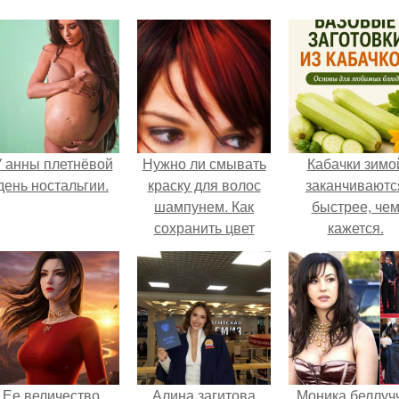
 анны плетнёвой
Нужно ли смывать
Кабачки зимо
день ностальгии.
краску для волос
заканчиваютс
шампунем. Как
быстрее, че
сохранить цвет
кажется.
окрашенных волос
надолго – советы
Ее величество,
Алина загитова
Моника беллуч