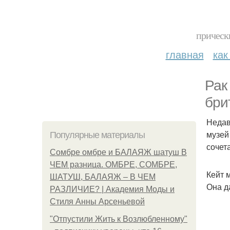
прическ
главная
как
Рак
бри
Недав
музей
Популярные материалы
сочет
Сомбре омбре и БАЛАЯЖ шатуш В
ЧЕМ разница. ОМБРЕ, СОМБРЕ,
Кейт 
ШАТУШ, БАЛАЯЖ – В ЧЕМ
Она д
РАЗЛИЧИЕ? | Академия Моды и
Стиля Анны Арсеньевой
"Отпустили Жить к Возлюбленному"