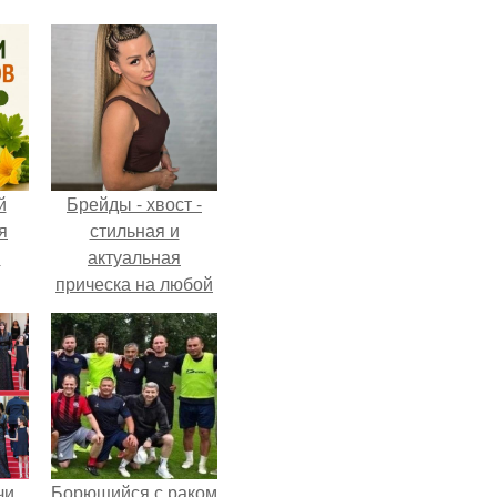
й
Брейды - хвост -
я
стильная и
м
актуальная
прическа на любой
случай.
чи,
Борющийся с раком