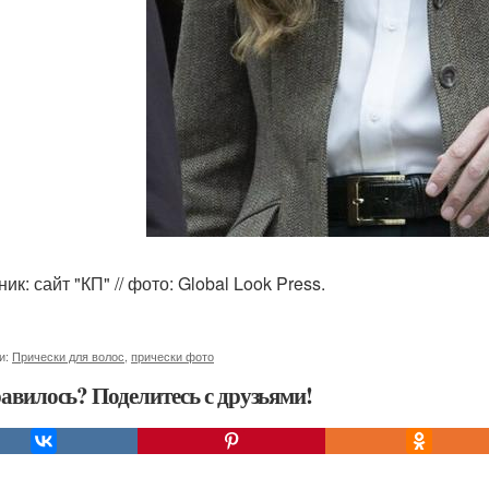
ик: сайт "КП" // фото: Global Look Press.
и:
Прически для волос
,
прически фото
авилось? Поделитесь с друзьями!