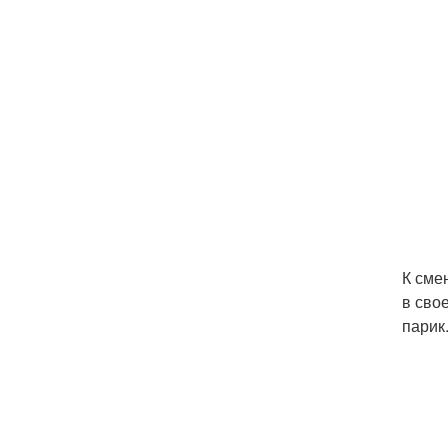
К сме
в сво
парик