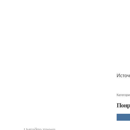
Источн
Категори
Понр