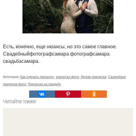
Есть, конечно, еще нюансы, но это самое главное.
Свадебныйфотографсамара фотографсамара
свадьбасамара.
Категории:
Как сделать прическу
,
прически фото
,
Легкие прически
,
Свадебные
прически фото
,
Прически на свадьбу
Читайте также