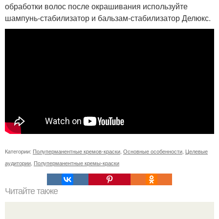
обработки волос после окрашивания используйте
шампунь-стабилизатор и бальзам-стабилизатор Делюкс.
Категории:
Полуперманентные кремов-краски
,
Основные особенности
,
Целевые
аудитории
,
Полуперманентные кремы-краски
Читайте также