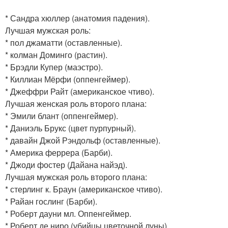
* Сандра хюллер (анатомия падения).
Лучшая мужская роль:
* пол джаматти (оставленные).
* колман Доминго (растин).
* Брэдли Купер (маэстро).
* Киллиан Мёрфи (оппенгеймер).
* Джеффри Райт (американское чтиво).
Лучшая женская роль второго плана:
* Эмили блант (оппенгеймер).
* Даниэль Брукс (цвет пурпурный).
* давайн Джой Рэндольф (оставленные).
* Америка феррера (Барби).
* Джоди фостер (Дайана найэд).
Лучшая мужская роль второго плана:
* стерлинг к. Браун (американское чтиво).
* Райан гослинг (Барби).
* Роберт дауни мл. Оппенгеймер.
* Роберт де ниро (убийцы цветочной луны).