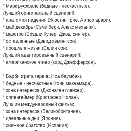
* Марк руффало (бедные - несчастные).
Лучший оригинальный сценарий:
* анатомия падения (Жюстин трие, Артюр арари).
* май декабрь (Сэми бёрч, Алекс механик).
* маэстро (Брэдли Купер, Джош сингер).
* оставленные (Дэвид хемингсон).
* прошлые жизни (Селин сон).
Лучший адаптированный сценарий:
* американское чтиво (корд Джефферсон).
* Барби (грета гервиг, Ноа баумбах).
* бедные - несчастные (тони макнамара).
* зона интересов (Джонатан глейзер).
* оппенгеймер (Кристофер Нолан).
Лучший международный фильм:
* зона интересов (Великобритания).
* идеальные дни (Япония).
* снежное братство (Испания).