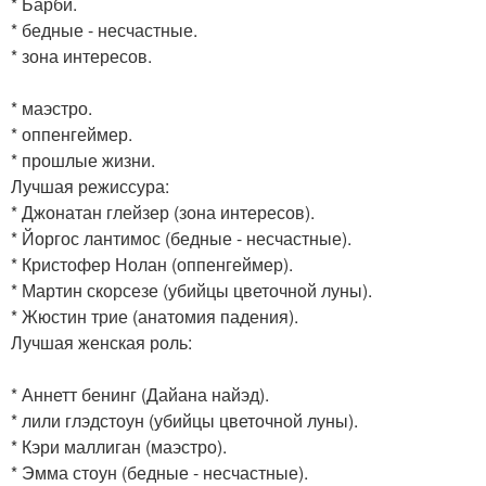
* Барби.
* бедные - несчастные.
* зона интересов.
* маэстро.
* оппенгеймер.
* прошлые жизни.
Лучшая режиссура:
* Джонатан глейзер (зона интересов).
* Йоргос лантимос (бедные - несчастные).
* Кристофер Нолан (оппенгеймер).
* Мартин скорсезе (убийцы цветочной луны).
* Жюстин трие (анатомия падения).
Лучшая женская роль:
* Аннетт бенинг (Дайана найэд).
* лили глэдстоун (убийцы цветочной луны).
* Кэри маллиган (маэстро).
* Эмма стоун (бедные - несчастные).