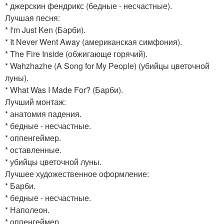
* джерскин фендрикс (бедные - несчастные).
Лучшая песня:
* I'm Just Ken (Барби).
* It Never Went Away (американская симфония).
* The Fire Inside (обжигающе горячий).
* Wahzhazhe (A Song for My People) (убийцы цветочной
луны).
* What Was I Made For? (Барби).
Лучший монтаж:
* анатомия падения.
* бедные - несчастные.
* оппенгеймер.
* оставленные.
* убийцы цветочной луны.
Лучшее художественное оформление:
* Барби.
* бедные - несчастные.
* Наполеон.
* оппенгеймер.