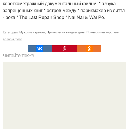
короткометражный документальный фильм: * азбука
запрещённых книг * остров между * парикмахер из литтл
- рока * The Last Repair Shop * Nai Nai & Wai Po.
Категории:
Мужские стрижки
,
Прически на каждый день
,
Прически на короткие
волосы фото
Читайте также
Схемы окрашивания омбре шатуш балаяж. Как выбрать
окрашивание для себя