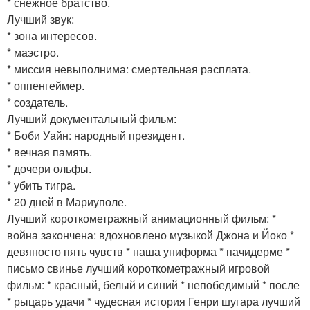
* снежное братство.
Лучший звук:
* зона интересов.
* маэстро.
* миссия невыполнима: смертельная расплата.
* оппенгеймер.
* создатель.
Лучший документальный фильм:
* Боби Уайн: народный президент.
* вечная память.
* дочери ольфы.
* убить тигра.
* 20 дней в Мариуполе.
Лучший короткометражный анимационный фильм: *
война закончена: вдохновлено музыкой Джона и Йоко *
девяносто пять чувств * наша униформа * пачидерме *
письмо свинье лучший короткометражный игровой
фильм: * красный, белый и синий * непобедимый * после
* рыцарь удачи * чудесная история Генри шугара лучший