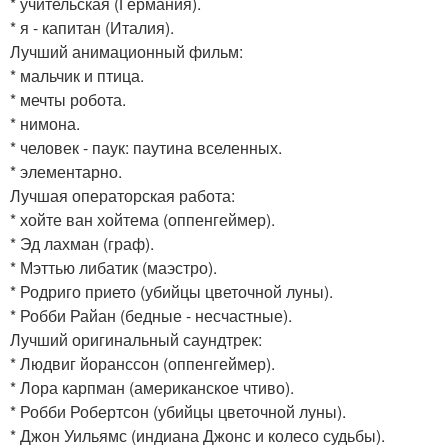
* учительская (Германия).
* я - капитан (Италия).
Лучший анимационный фильм:
* мальчик и птица.
* мечты робота.
* нимона.
* человек - паук: паутина вселенных.
* элементарно.
Лучшая операторская работа:
* хойте ван хойтема (оппенгеймер).
* Эд лахман (граф).
* Мэттью либатик (маэстро).
* Родриго прието (убийцы цветочной луны).
* Робби Райан (бедные - несчастные).
Лучший оригинальный саундтрек:
* Людвиг йоранссон (оппенгеймер).
* Лора карпман (американское чтиво).
* Робби Робертсон (убийцы цветочной луны).
* Джон Уильямс (индиана Джонс и колесо судьбы).