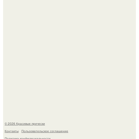
Женственность создают не дорогие вещи, а детали.
Жил - был дракон.
© 2026 Красивые прически
Контакты
Пользовательское соглашение
Политика конфидециальности