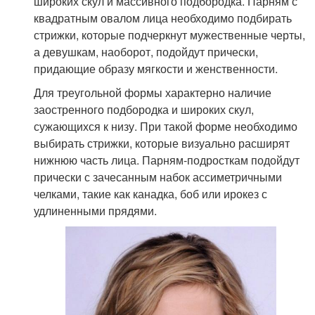
широких скул и массивного подбородка. Парням с
квадратным овалом лица необходимо подбирать
стрижки, которые подчеркнут мужественные черты,
а девушкам, наоборот, подойдут прически,
придающие образу мягкости и женственности.
Для треугольной формы характерно наличие
заостренного подбородка и широких скул,
сужающихся к низу. При такой форме необходимо
выбирать стрижки, которые визуально расширят
нижнюю часть лица. Парням-подросткам подойдут
прически с зачесанным набок ассиметричными
челками, такие как канадка, боб или ирокез с
удлиненными прядями.