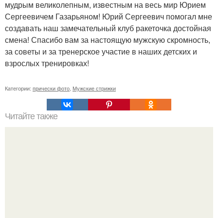
мудрым великолепным, известным на весь мир Юрием
Сергеевичем Газарьяном! Юрий Сергеевич помогал мне
создавать наш замечательный клуб ракеточка достойная
смена! Спасибо вам за настоящую мужскую скромность,
за советы и за тренерское участие в наших детских и
взрослых тренировках!
Категории:
прически фото
,
Мужские стрижки
Читайте также
Маска для лица в домашних условиях из яблока от
морщин. Рецепты домашних масок для кожи лица из