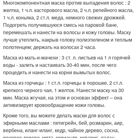
Многокомпонентная маска против выпадения волос : 2
желтка, 1 ч.л. касторового масла, 2 ч.л. репейного масла,
1 ч.л. коньяка, 2 ст.л. меда, немного свежих дрожжей.
Подогреть получившуюся смесь на паровой бане,
перемешать и нанести на волосы и кожу головы. Маску
лучше утеплить, накрыв голову полиэтиленом и теплым
полотенцем; держать на волосах 2 часа.
Маска из мать-и-мачехи : 3 ст. л. листьев на 1 л горячей
воды - залить и настаивать 30-40 мин, после чего
процедить и нанести на корни вымытых волос.
Маска из горчицы : 1 ст.л. горчицы в порошке, 2 ст.л.
крепкого черного чая, 1 желток. Нанести маску на 30
мин. Маска жгучая, на этом и основан эффект – она
активизирует кровообращение кожи головы.
Кроме того, вы можете делать маски для волос с
эфирными маслами : петигрейн, бей, розмарин, аир,
вербена, иланг-иланг, кедр, чайное дерево, сосна,
розовое дерево, мята, кориандр, кипарис, ладан