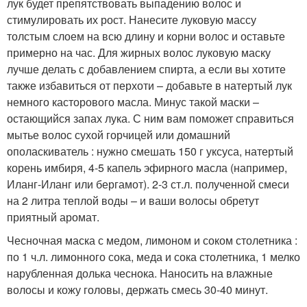
лук будет препятствовать выпадению волос и
стимулировать их рост. Нанесите луковую массу
толстым слоем на всю длину и корни волос и оставьте
примерно на час. Для жирных волос луковую маску
лучше делать с добавлением спирта, а если вы хотите
также избавиться от перхоти – добавьте в натертый лук
немного касторового масла. Минус такой маски –
остающийся запах лука. С ним вам поможет справиться
мытье волос сухой горчицей или домашний
ополаскиватель : нужно смешать 150 г уксуса, натертый
корень имбиря, 4-5 капель эфирного масла (например,
Иланг-Иланг или бергамот). 2-3 ст.л. полученной смеси
на 2 литра теплой воды – и ваши волосы обретут
приятный аромат.
Чесночная маска с медом, лимоном и соком столетника :
по 1 ч.л. лимонного сока, меда и сока столетника, 1 мелко
нарубленная долька чеснока. Наносить на влажные
волосы и кожу головы, держать смесь 30-40 минут.