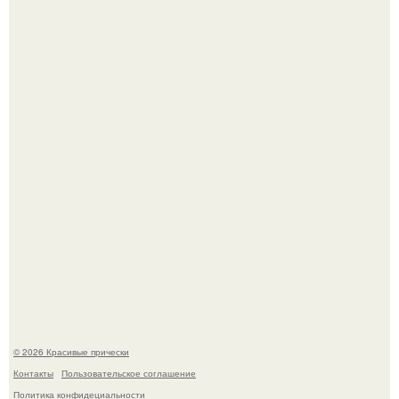
Алина загитова показала фото с выпускного в РАНХиГС.
Моника беллуччи, наша вечная икона стиля, снова в
центре внимания!
© 2026 Красивые прически
Контакты
Пользовательское соглашение
Политика конфидециальности