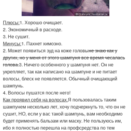
Плюсы:
1. Хорошо очищает.
2. Экономичный в расходе.
3. Не сушит.
Минусы:
1. Пахнет химозно.
2. Может появиться зуд на коже головы
не знаю как у
других, но у меня от этого шампуня все время чесалась
голова.
3. Ничего особенного у шампуня нет. Он не
укрепляет, так как написано на шампуне и не питает
волосы, блеск не появляется. Обычный очищающий
шампунь.
4. Волосы пушатся после него!
Как проявил себя на волосах.
Я пользовалась таким
шампунем несколько лет, хочу подчеркнуть то, что он не
сушит, НО, если у вас такой шампунь, вам необходимо
будет применять бальзам или маску. Не пользуюсь им,
ибо я полностью перешла на профсредства по тем