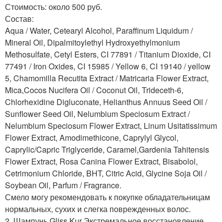
Стоимость: около 500 руб.
Состав:
Aqua / Water, Cetearyl Alcohol, Paraffinum Liquidum /
Mineral Oil, Dipalmitoylethyl Hydroxyethylmonium
Methosulfate, Cetyl Esters, CI 77891 / Titanium Dioxide, CI
77491 / Iron Oxides, CI 15985 / Yellow 6, CI 19140 / yellow
5, Chamomilla Recutita Extract / Matricaria Flower Extract,
Mica,Cocos Nucifera Oil / Coconut Oil, Trideceth-6,
Chlorhexidine Digluconate, Helianthus Annuus Seed Oil /
Sunflower Seed Oil, Nelumbium Speciosum Extract /
Nelumbium Speciosum Flower Extract, Linum Usitatissimum
Flower Extract, Amodimethicone, Caprylyl Glycol,
Caprylic/Capric Triglyceride, Caramel,Gardenia Tahitensis
Flower Extract, Rosa Canina Flower Extract, Bisabolol,
Cetrimonium Chloride, BHT, Citric Acid, Glycine Soja Oil /
Soybean Oil, Parfum / Fragrance.
Смело могу рекомендовать к покупке обладательницам
нормальных, сухих и слегка поврежденных волос.
2. Шампунь Gliss Kur Экстремальное восстановление