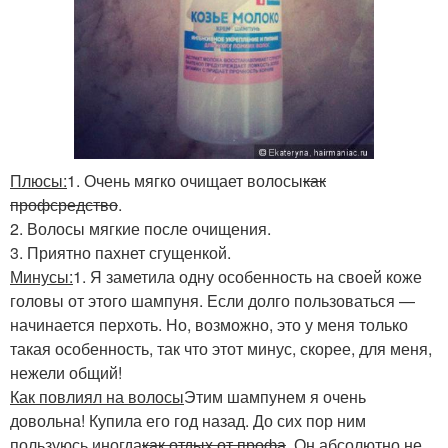
Плюсы:
1. Очень мягко очищает волосы
как
профсредство
.
2. Волосы мягкие после очищения.
3. Приятно пахнет сгущенкой.
Минусы:
1. Я заметила одну особенность на своей коже
головы от этого шампуня. Если долго пользоваться —
начинается перхоть. Но, возможно, это у меня только
такая особенность, так что этот минус, скорее, для меня,
нежели общий!
Как повлиял на волосы
Этим шампунем я очень
довольна! Купила его год назад. До сих пор ним
пользуюсь иногда
как отдых от профа
. Он абсолютно не