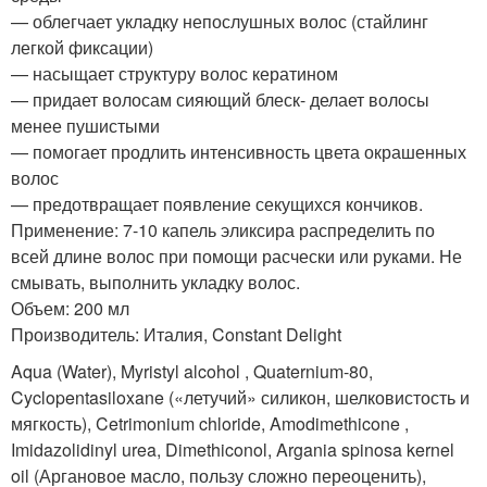
— облегчает укладку непослушных волос (стайлинг
легкой фиксации)
— насыщает структуру волос кератином
— придает волосам сияющий блеск- делает волосы
менее пушистыми
— помогает продлить интенсивность цвета окрашенных
волос
— предотвращает появление секущихся кончиков.
Применение: 7-10 капель эликсира распределить по
всей длине волос при помощи расчески или руками. Не
смывать, выполнить укладку волос.
Объем: 200 мл
Производитель: Италия, Constant Delight
Aqua (Water), Myristyl alcohol , Quaternium-80,
Cyclopentasiloxane («летучий» силикон, шелковистость и
мягкость), Cetrimonium chloride, Amodimethicone ,
Imidazolidinyl urea, Dimethiconol, Argania spinosa kernel
oil (Аргановое масло, пользу сложно переоценить),