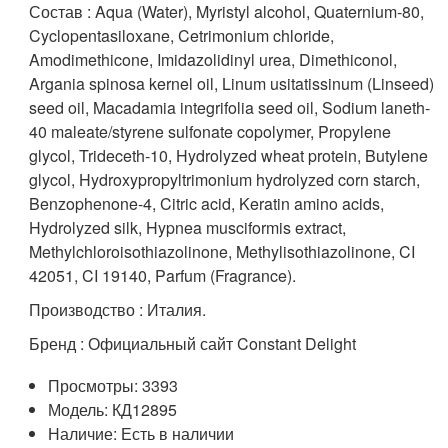
Состав : Aqua (Water), Myristyl alcohol, Quaternium-80,
Cyclopentasiloxane, Cetrimonium chloride,
Amodimethicone, Imidazolidinyl urea, Dimethiconol,
Argania spinosa kernel oil, Linum usitatissinum (Linseed)
seed oil, Macadamia integrifolia seed oil, Sodium laneth-
40 maleate/styrene sulfonate copolymer, Propylene
glycol, Trideceth-10, Hydrolyzed wheat protein, Butylene
glycol, Hydroxypropyltrimonium hydrolyzed corn starch,
Benzophenone-4, Citric acid, Keratin amino acids,
Hydrolyzed silk, Hypnea musciformis extract,
Methylchloroisothiazolinone, Methylisothiazolinone, CI
42051, CI 19140, Parfum (Fragrance).
Производство : Италия.
Бренд : Официальный сайт Constant Delight
Просмотры: 3393
Модель: КД12895
Наличие: Есть в наличии