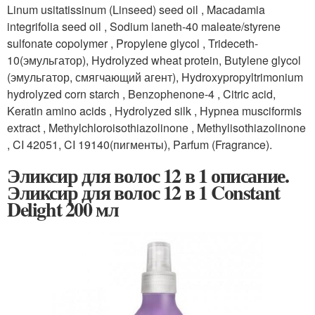
Linum usitatissinum (Linseed) seed oil , Macadamia
integrifolia seed oil , Sodium laneth-40 maleate/styrene
sulfonate copolymer , Propylene glycol , Trideceth-
10(эмульгатор), Hydrolyzed wheat protein, Butylene glycol
(эмульгатор, смягчающий агент), Hydroxypropyltrimonium
hydrolyzed corn starch , Benzophenone-4 , Citric acid,
Keratin amino acids , Hydrolyzed silk , Hypnea musciformis
extract , Methylchloroisothiazolinone , Methylisothiazolinone
, CI 42051, CI 19140(пигменты), Parfum (Fragrance).
Эликсир для волос 12 в 1 описание.
Эликсир для волос 12 в 1 Constant
Delight 200 мл