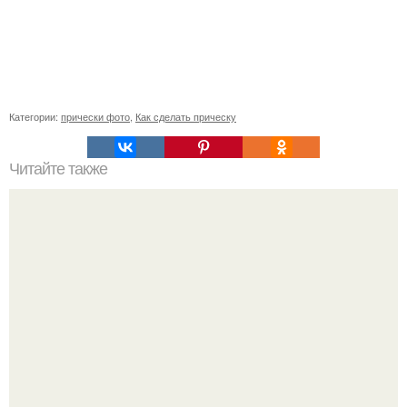
Категории:
прически фото
,
Как сделать прическу
Читайте также
Лучшие шампуни для волос бюджетные. Лучшие
шампуни для тонких жирных волос