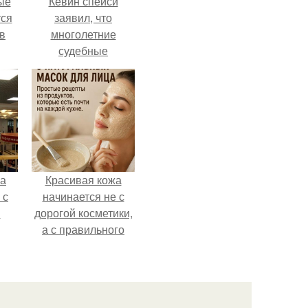
ые
Кевин спейси
ся
заявил, что
 в
многолетние
судебные
разбирательства
практически
уничтожили его
состояние.
ва
Красивая кожа
 с
начинается не с
в
дорогой косметики,
а с правильного
ухода.