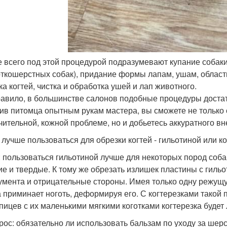
е всего под этой процедурой подразумевают купание собак
откошерстных собак), придание формы лапам, ушам, област
ка когтей, чистка и обработка ушей и лап животного.
равило, в большинстве салонов подобные процедуры достато
ив питомца опытным рукам мастера, вы сможете не только 
чительной, кожной проблеме, но и добьетесь аккуратного в
м лучше пользоваться для обрезки когтей - гильотиной или к
: пользоваться гильотиной лучше для некоторых пород соба
ие и твердые. К тому же обрезать излишек пластины с гильо
умента и отрицательные стороны. Имея только одну режущу
а приминает ноготь, деформируя его. С когтерезками такой 
пицев с их маленькими мягкими коготками когтерезка буде
прос: обязательно ли использовать бальзам по уходу за шерс