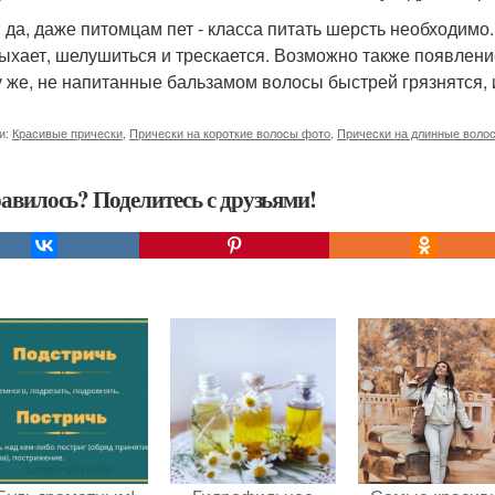
: да, даже питомцам пет - класса питать шерсть необходимо
ыхает, шелушиться и трескается. Возможно также появлени
у же, не напитанные бальзамом волосы быстрей грязнятся, 
и:
Красивые прически
,
Прически на короткие волосы фото
,
Прически на длинные воло
авилось? Поделитесь с друзьями!