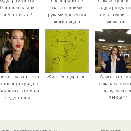
Будь грамотным!
Гидрофильное
Самые красив
Постричься или
масло своими
кадры рождают
подстричься?
руками для сухой
не в студии, а
кожи лица в
моменте.
домашних
условиях.
Гидрофильное
масло своими
руками
обчак сказала, что
Жил - был дракон.
Алина загито
а концерт крида в
показала фото
Лужниках" сгоняли
выпускного 
студентов и
РАНХиГС.
кольников, чтобы
абить зал, но даже
так везде были
пустоты.
онтакты
Пользовательское соглашение
Обратная связь