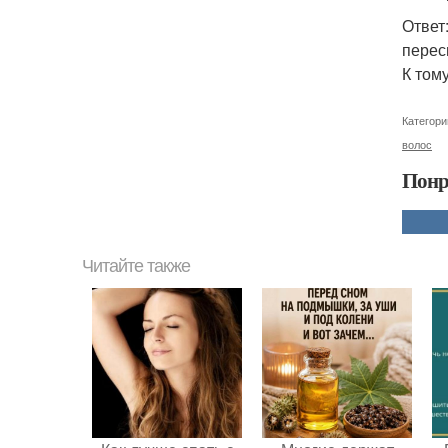
Ответ
перес
К том
Категори
волос
Понр
Читайте также