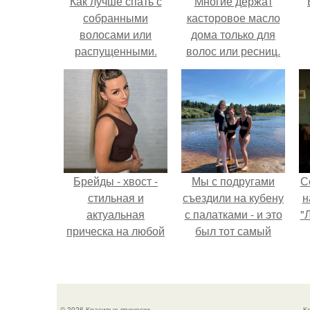
Как лучше спать с
Многие держат
собранными
касторовое масло
волосами или
дома только для
распущенными.
волос или ресниц.
Эффективный уход
за волосами перед
сном для их
ночного
восстановления
Брейды - хвост -
Мы с подругами
С
стильная и
съездили на кубену
н
актуальная
с палатками - и это
"
прическа на любой
был тот самый
случай.
отдых, после
ш
которого долго
з
смеёшься,
вспоминая каждую
© 2026 Красивые прически
К