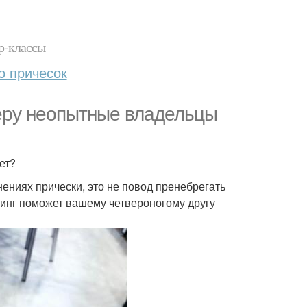
р-классы
о причесок
еру неопытные владельцы
ает?
ениях прически, это не повод пренебрегать
минг поможет вашему четвероногому другу