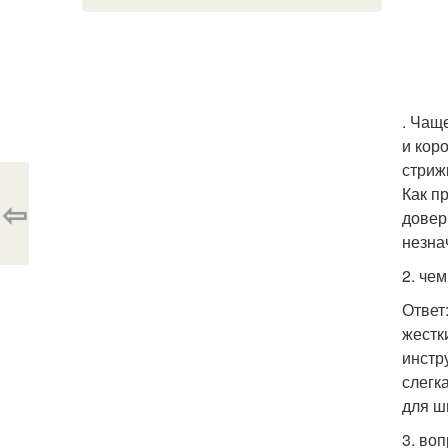
. Чащ
и кор
стриж
Как п
⇦
довер
незна
2. че
Ответ
жестк
инстр
слегк
для ш
3. во