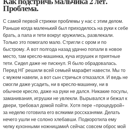
Как подстричь мальчика 2 лет.
Проблема.
С самой первой стрижки проблемы у нас с этим делом.
Раньше когда маленький был приходилось на руки к себе
брать, а папа и тети вокруг кружились, развлекали.
Только это помогало мало. Стригли с ором и по
быстрому. А вот полгода назад удачно попали в новое
место, там кресло-машинка, куча игрушек и приятные
тети. Сидел даже не пискнул. Я было обрадовалась.
Перед НГ решили всей семьей марафет навести. Мы то
с мужем навели, а вот сын стричься отказался. И ведь не
смогли даже усадить, ни в кресло-машинку, ни в
обычное кресло, даже на руки не дался. Никакие посулы,
заманивания, игрушки не увлекли. Вырывался и бежал к
двери, требовал домой пойти. Хотя пере «процедурой»
за неделю готовила его всякими россказнями. Делать
нечего ушли не солоно хлебавши. Подкоротила ему
челку кухонными ножницамиА сейчас совсем оброс мой