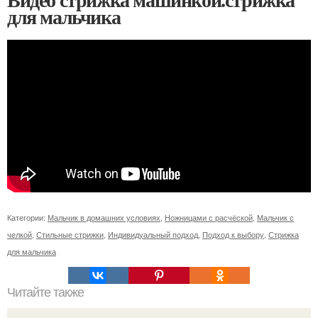
для мальчика
Категории:
Мальчик в домашних условиях
,
Ножницами с расчёской
,
Мальчик с
челкой
,
Стильные стрижки
,
Индивидуальный подход
,
Подход к выбору
,
Стрижка
для мальчика
Читайте также