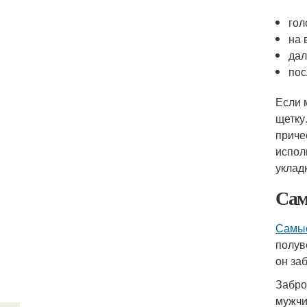
гол
на 
дал
пос
Если 
щетку
приче
испол
укладк
Сам
Самые
полув
он за
Забро
мужчи