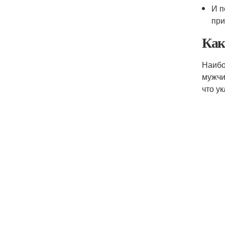
И п
при
Как
Наибо
мужчи
что у