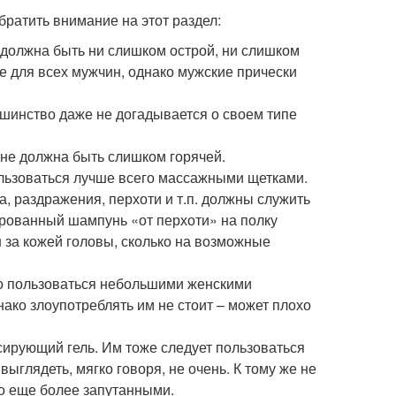
атить внимание на этот раздел:
 должна быть ни слишком острой, ни слишком
не для всех мужчин, однако мужские прически
ьшинство даже не догадывается о своем типе
 не должна быть слишком горячей.
пользоваться лучше всего массажными щетками.
а, раздражения, перхоти и т.п. должны служить
ированный шампунь «от перхоти» на полку
н за кожей головы, сколько на возможные
рно пользоваться небольшими женскими
нако злоупотреблять им не стоит – может плохо
сирующий гель. Им тоже следует пользоваться
выглядеть, мягко говоря, не очень. К тому же не
ко еще более запутанными.