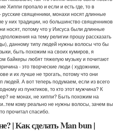
ие Хиппи пропало и если и есть где, то в
- русские священники, монахи носят длинные
кие у них традиции, но большинство священников
ни носят, потому что у Иисуса были длинные
едположения на тему религии прошу рассказать
ды), данному типу людей нужны волосы что бы
зыки, быть похожим на своих кумиров, я
ном байкеры любят тяжелую музыку и почитают
ричина - это творческие люди ( художники,
ове и их лучше не трогать, потому что они
 людей. А вот теперь подумаем, если из всего
ному из пунктиков, то кто этот мужчина? К
кер? не монах, не хиппи? Быть похожим на
ки..тем кому реально не нужны волосы, зачем вы
то прочитал спасибо.
? | Как сделать Man bun |