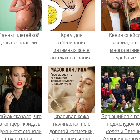
 анны плетнёвой
Крем для
Кевин спейс
день ностальгии.
отбеливания
заявил, что
интимных зон в
многолетние
аптеках названия.
судебные
Отбеливание кожи
разбирательст
в домашних
практически
условиях
уничтожили е
состояние.
обчак сказала, что
Красивая кожа
Борющийся с ра
а концерт крида в
начинается не с
поджелудочно
Лужниках" сгоняли
дорогой косметики,
железы Евген
студентов и
а с правильного
Алдонин верну