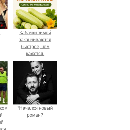
и
Кабачки зимой
заканчиваются
быстрее, чем
кажется.
ва
го
ком
"Начался новый
й
роман?
ий
лся