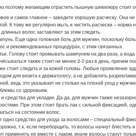
о поэтому желающим отрастить пышную шевелюру стоит обр
вое и самое главное – заведите хорошую расческу. Она не
той. К тому же регулярно мыть и чистить расчески – норма 
 длинных волос заставляют за этим следить.
пунь. Еще одна головная боль для мужчин, поскольку бол
ос и рекомендованных процедурах, с этим связанных.
ье. Голову стоит промывать шампунем на два раза, а вода
чёсываться также стоит не менее 2-3 раз в день, причем 
же стоит следить и за кожей головы. Любые проявления зуд
одом для визита к дерматологу, а не добавлять разреклам
ной, ведь это указывает не столько на плохой уход у мужчи
блемы со здоровьем.
 и средства для укладки. Да-да, для мужчин также незазо
ростями. При этом стоит брать лак с сильной фиксацией, од
заться на состоянии волос.
 одно средство для ухода за волосами – специальный фик
орожно, т.к. если переборщить, то волосы начнут блестеть и 
ит применять ее вместе с лаком, иначе волосы станут толь