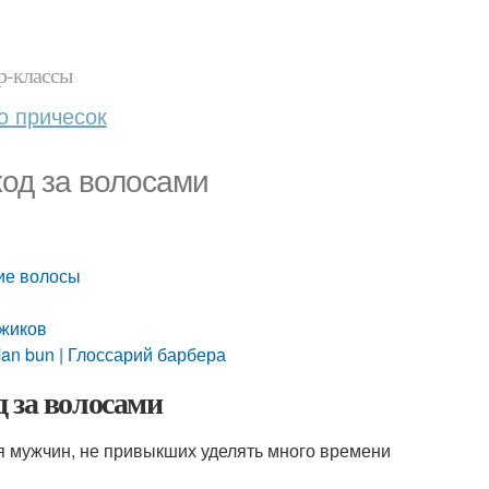
р-классы
о причесок
ход за волосами
кие волосы
ужиков
an bun | Глоссарий барбера
 за волосами
я мужчин, не привыкших уделять много времени