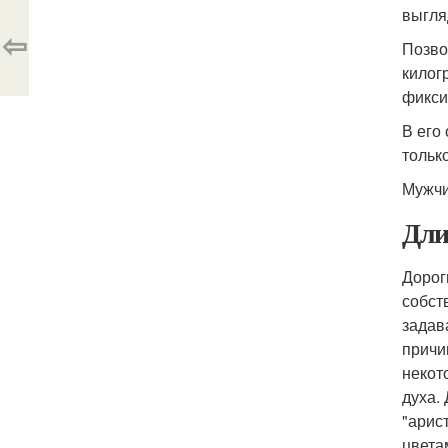
выгля
⇦
Позво
килог
фикси
В его
тольк
Мужчи
Дли
Дорог
собст
задав
причи
некот
духа.
"арис
цвета