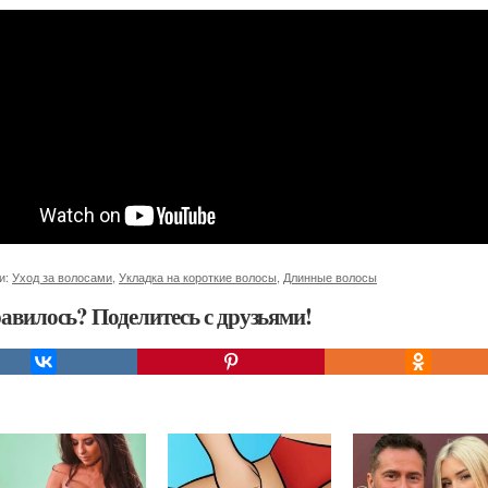
и:
Уход за волосами
,
Укладка на короткие волосы
,
Длинные волосы
авилось? Поделитесь с друзьями!