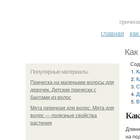
прическ
главная
как
Как
Сод
К
Популярные материалы
К
Прическа на маленькие волосы для
С
девочек. Детские прически с
Д
бантами из волос
В
Мята перечная для волос. Мята для
Как
волос — полезные свойства
растения
Длинн
на по