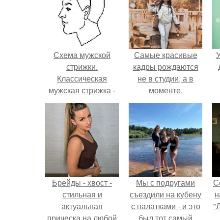
Схема мужской
Самые красивые
У
стрижки.
кадры рождаются
Классическая
не в студии, а в
мужская стрижка -
моменте.
точная пошаговая
схема выполнения:
Брейды - хвост -
Мы с подругами
С
стильная и
съездили на кубену
н
актуальная
с палатками - и это
"
прическа на любой
был тот самый