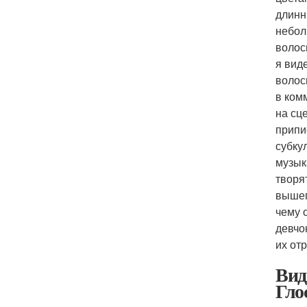
длинн
небол
волос
я вид
волос
в ком
на сц
припи
субку
музык
творя
вышеп
чему 
девчо
их от
Вид
Гло