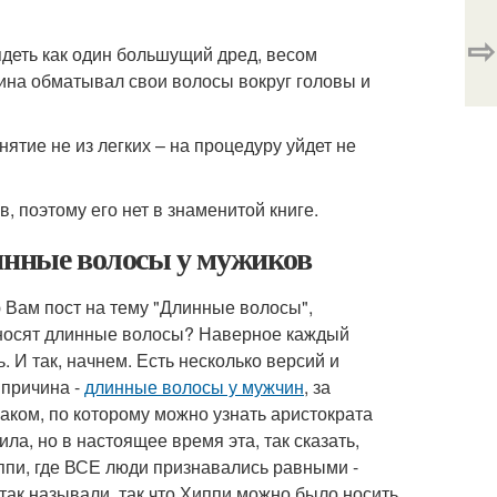
⇨
ядеть как один большущий дред, весом
ина обматывал свои волосы вокруг головы и
ятие не из легких – на процедуру уйдет не
 поэтому его нет в знаменитой книге.
линные волосы у мужиков
Вам пост на тему "Длинные волосы",
и носят длинные волосы? Наверное каждый
. И так, начнем. Есть несколько версий и
 причина -
длинные волосы у мужчин
, за
ком, по которому можно узнать аристократа
ла, но в настоящее время эта, так сказать,
ппи, где ВСЕ люди признавались равными -
 так называли, так что Хиппи можно было носить