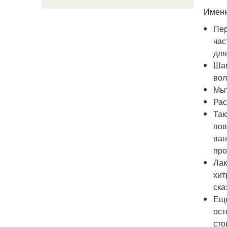
Именн
Пер
час
для
Шам
вол
Мыт
Рас
Так
пов
ван
про
Лак
хит
ска
Еще
ост
сто