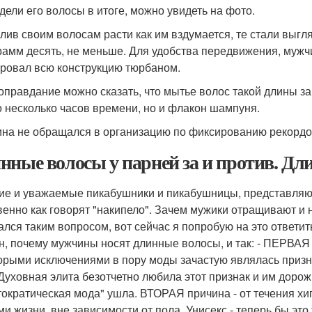
дели его волосы в итоге, можно увидеть на фото.
лив своим волосам расти как им вздумается, те стали выгл
рамм десять, не меньше. Для удобства передвижения, мужч
ровал всю конструкцию тюрбаном.
 оправдание можно сказать, что мытье волос такой длины зан
о несколько часов времени, но и флакон шампуня.
на не обращался в организацию по фиксированию рекордов,
нные волосы у парней за и против. Д
ие и уважаемые пикабушники и пикабушницы, представляю 
венно как говорят "накипело". Зачем мужики отращивают 
ался таким вопросом, вот сейчас я попробую на это ответить
н, почему мужчины носят длинные волосы, и так: - ПЕРВАЯ
орыми исключениями в пору моды зачастую являлась призна
 Духовная элита безотчетно любила этот признак и им дорожи
тократическая мода" ушла. ВТОРАЯ причина - от течения хи
ми жизни, вне зависимости от пола. Унисекс - теперь бы это