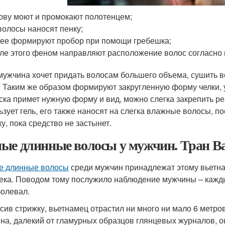
ову моют и промокают полотенцем;
волосы наносят пенку;
ее формируют пробор при помощи гребешка;
ле этого феном направляют расположение волос согласно 
мужчина хочет придать волосам большего объема, сушить 
. Таким же образом формируют закругленную форму челки, у
ска примет нужную форму и вид, можно слегка закрепить р
ьзует гель, его также наносят на слегка влажные волосы, 
у, пока средство не застынет.
ые длинные волосы у мужчин. Тран В
 длинные волосы
среди мужчин принадлежат этому вьетна
ека. Поводом тому послужило наблюдение мужчины – каждый
болевал.
сив стрижку, вьетнамец отрастил ни много ни мало 6 метров
на, далекий от гламурных образцов глянцевых журналов, он