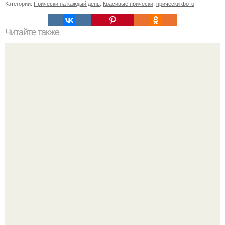
Категории:
Прически на каждый день
,
Красивые прически
,
прически фото
Читайте также
Как убрать желтые корни после окрашивания. С чего
начинается желтизна