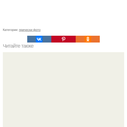
Категории:
прически фото
Читайте также
Челлендж 7 СЕКУНД. 7 Second Challenge - ваш друг дает
вам задание, вы должны выполнить его всего за 7
секунд.