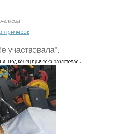
р-классы
о причесок
бе участвовала".
нд. Под конец прическа разлетелась