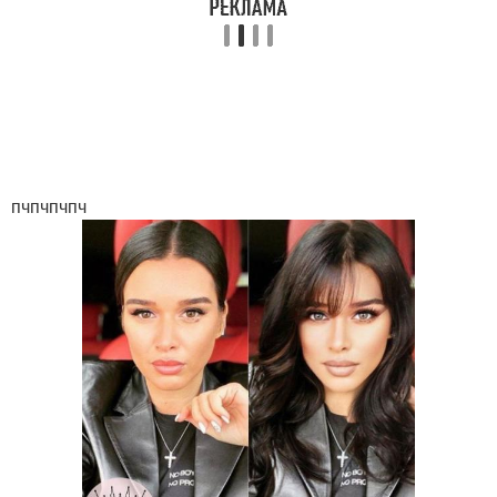
пчпчпчпч