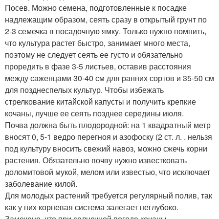
Посев. Можно семена, подготовленные к посадке
надлежащим образом, сеять сразу в открытый грунт по
2-3 семечка в посадочную ямку. Только нужно помнить,
что культура растет быстро, занимает много места,
поэтому не следует сеять ее густо и обязательно
проредить в фазе 3-5 листьев, оставив расстояния
между саженцами 30-40 см для ранних сортов и 35-50 см
для позднеспелых культур. Чтобы избежать
стрелкование китайской капусты и получить крепкие
кочаны, лучше ее сеять позднее середины июля.
Почва должна быть плодородной: на 1 квадратный метр
вносят 0, 5-1 ведро перегноя и азофоску (2 ст. л. . нельзя
под культуру вносить свежий навоз, можно сжечь корни
растения. Обязательно почву нужно известковать
доломитовой мукой, мелом или известью, что исключает
заболевание килой.
Для молодых растений требуется регулярный полив, так
как у них корневая система залегает неглубоко.
Замечено, что при солнечной погоде кочаны