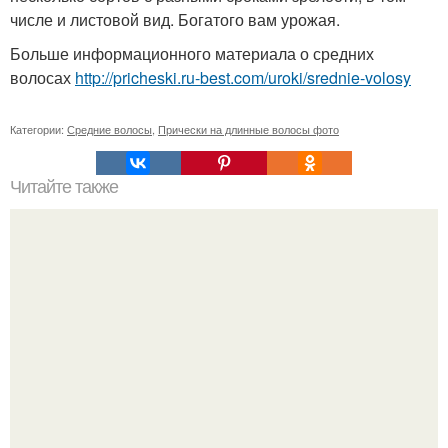
числе и листовой вид. Богатого вам урожая.
Больше информационного материала о средних
волосах
http://pricheski.ru-best.com/uroki/srednie-volosy
Категории:
Средние волосы
,
Прически на длинные волосы фото
Читайте также
Мы в субботу отпраздновали свое знаменательное
событие свадьбу делали своими силами, без помощи
огранизаторов.