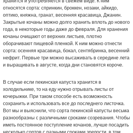
хранится и употребляется в свежем виде. К ним
относятся сорта: спринкин, броккен, нозаки, айкидо,
оптико, княжна, гранат, весенняя красавица, Джанин.
Закрытые кочаны можно долго хранить вплоть до нового
года, в некоторые годы даже до февраля. Для хранения
кочаны очищают от верхних листьев, плотно
оборачивают пищевой пленкой. К ним можно отнести
сорта: осенняя красавица, бокал, сентябринка, весенний
нефрит. Первые три можно высаживать в середине лета
и выращивать в августе, когда дни становятся короче.
В случае если пекинская капуста хранится в
холодильнике, то на еду нужно отрывать листы от
кочерыжки. При таком способе есть возможность
сохранить и использовать все до последнего листочка.
Вот мы и выяснили, что сорта пекинской капусты весьма
разнообразны с различными сроками созревания. Чтобы
иметь постоянное поступление кочанов, лучше посадить
несколько сортов с разными сроками зрелости, в том