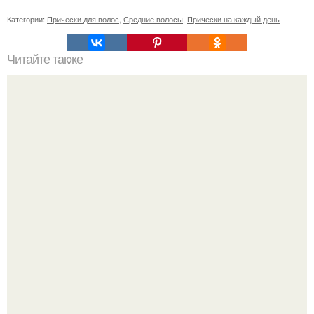
Категории:
Прически для волос
,
Средние волосы
,
Прически на каждый день
Читайте также
Важные зоны тела женщины?