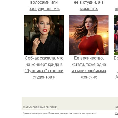
волосами или
не в студии, а в
распущенными.
моменте.
п
Эффективный уход
за волосами перед
сном для их
ночного
восстановления
Собчак сказала, что
Ее величество,
Б
на концерт крида в
кстати, тоже одна
"Лужниках" сгоняли
из моих любимых
студентов и
женских
А
школьников, чтобы
персонажей.
забить зал, но даже
п
так везде были
пустоты.
© 2026 Красивые прически
К
П
Прически на каждый день. Пошаговые руководства, советы и мастер-классы