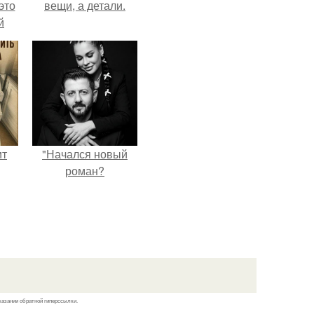
это
вещи, а детали.
й
о
дую
ит
"Начался новый
роман?
казании обратной гиперссылки.