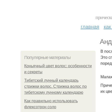
прическ
главная
как
Анд
В пос
Это с
Популярные материалы
поред
Коньячный цвет волос: особенности
и секреты
Малах
Тибетский лунный календарь
Приче
стрижки волос. Стрижка волос по
их цв
тибетскому лунному календарю
Как правильно использовать
флексотрон соло