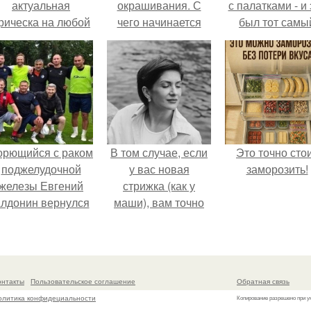
актуальная
окрашивания. С
с палатками - и 
рическа на любой
чего начинается
был тот самы
случай.
желтизна
отдых, после
которого долг
смеёшься,
вспоминая каж
мелочь!
орющийся с раком
В том случае, если
Это точно сто
поджелудочной
у вас новая
заморозить!
железы Евгений
стрижка (как у
лдонин вернулся
маши), вам точно
в Москву после
нужна фотосессия!
очти года лечения
в Германии.
онтакты
Пользовательское соглашение
Обратная связь
олитика конфидециальности
Копирование разрешено при у