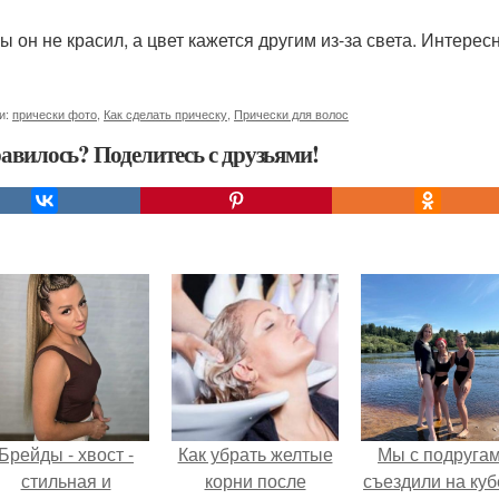
ы он не красил, а цвет кажется другим из-за света. Интерес
и:
прически фото
,
Как сделать прическу
,
Прически для волос
авилось? Поделитесь с друзьями!
Брейды - хвост -
Как убрать желтые
Мы с подруга
стильная и
корни после
съездили на куб