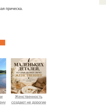
ная прическа.
ми
Женственность
ену
создают не дорогие