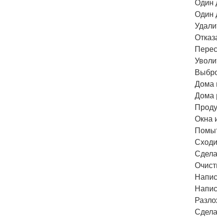
Один 
Один 
Удали
Отказ
Перес
Уволи
Выбро
Дома 
Дома 
Проду
Окна 
Помыт
Сходит
Сдела
Очист
Напис
Напис
Разло
Сдела