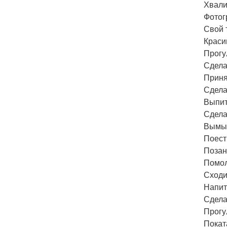
Хвали
Фотог
Свой 
Краси
Прогу
Сдела
Приня
Сдела
Выпит
Сдела
Вымыт
Поест
Позан
Помол
Сходи
Напит
Сдела
Прогу
Покат