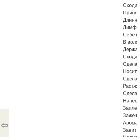
Сходи
Приня
Длинн
Лимфо
Себе 
В вол
Держа
Сходи
Сдела
Носит
Сдела
Растя
Сдела
Нанес
Запле
Зажеч
⇦
Арома
Завит