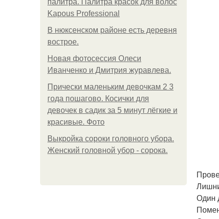
палитра. Палитра красок для волос
Kapous Professional
В нюксенском районе есть деревня
вострое.
Новая фотосессия Олеси
Иванченко и Дмитрия журавлева.
Прически маленьким девочкам 2 3
года пошагово. Косички для
девочек в садик за 5 минут лёгкие и
красивые. Фото
Выкройка сороки головного убора.
Женский головной убор - сорока.
Прове
Лишни
Один 
Помен