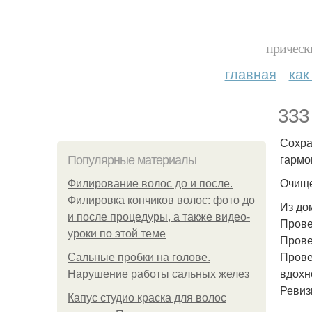
прическ
главная
как
333
Сохра
гармо
Популярные материалы
Очище
Филирование волос до и после.
Филировка кончиков волос: фото до
Из до
и после процедуры, а также видео-
Прове
уроки по этой теме
Прове
Прове
Сальные пробки на голове.
вдохн
Нарушение работы сальных желез
Ревиз
Капус студио краска для волос