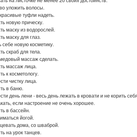
ать на листочке не менее 20 своих достоинств.
во уложить волосы.
красивые туфли надеть.
ть новую прическу.
ть маску из водорослей.
ть маску для глаз.
ь себе новую косметику.
ть скраб для тела.
медовый массаж сделать.
ть массаж лица.
ть к косметологу.
сти чистку лица.
ть в баню.
ти день лени - весь день лежать в кровати и не корить себя
кать, если настроение не очень хорошее.
ть в бассейн.
иматься йогой.
цевать дома, со шваброй.
ть на урок танцев.