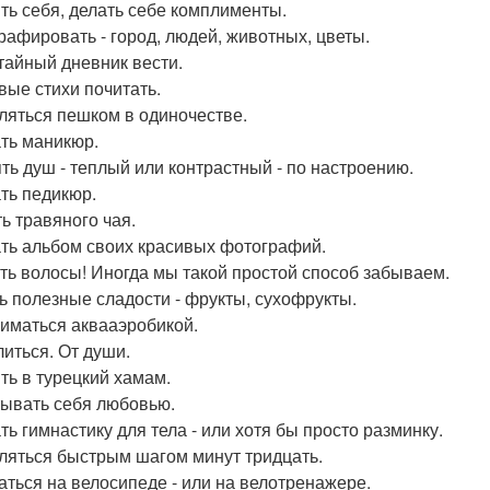
ть себя, делать себе комплименты.
рафировать - город, людей, животных, цветы.
тайный дневник вести.
вые стихи почитать.
ляться пешком в одиночестве.
ть маникюр.
ть душ - теплый или контрастный - по настроению.
ть педикюр.
ь травяного чая.
ть альбом своих красивых фотографий.
ь волосы! Иногда мы такой простой способ забываем.
ь полезные сладости - фрукты, сухофрукты.
иматься аквааэробикой.
иться. От души.
ть в турецкий хамам.
ывать себя любовью.
ть гимнастику для тела - или хотя бы просто разминку.
ляться быстрым шагом минут тридцать.
аться на велосипеде - или на велотренажере.