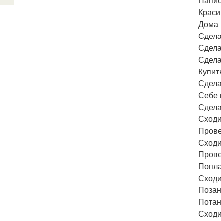
Напис
Краси
Дома 
Сдела
Сдела
Сдела
Купит
Сдела
Себе 
Сдела
Сходи
Прове
Сходи
Провес
Попла
Сходи
Позан
Потан
Сходи