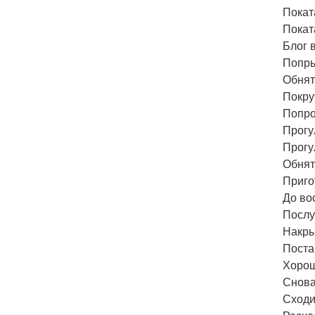
Покат
Покат
Блог в
Попры
Обнят
Покру
Попро
Прогу
Прогу
Обнят
Приго
До во
Послу
Накры
Поста
Хорош
Снова
Сходи