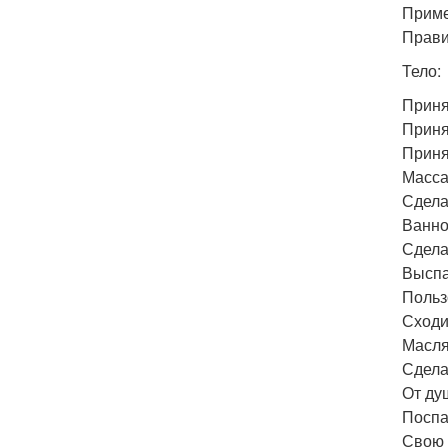
Приме
Прави
Тело:
Приня
Принят
Приня
Масса
Сдела
Ванно
Сдела
Выспа
Польз
Сходи
Масля
Сдела
От ду
Поспа
Свою 