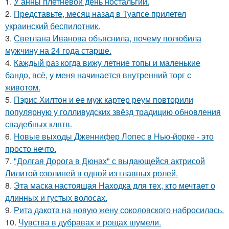
1.
У анны плетнёвой день ностальгии.
2.
Представьте, месяц назад в Туапсе прилетел
украинский беспилотник.
3.
Светлана Иванова объяснила, почему полюбила
мужчину на 24 года старше.
4.
Каждый раз когда вижу летние топы и маленькие
бандо, всё, у меня начинается внутренний торг с
животом.
5.
Пэрис Хилтон и ее муж картер реум повторили
популярную у голливудских звёзд традицию обновления
свадебных клятв.
6.
Новые выходы Дженнифер Лопес в Нью-йорке - это
просто нечто.
7.
"Долгая Дорога в Дюнах" с выдающейся актрисой
Лилитой озолиней в одной из главных ролей.
8.
Эта маска настоящая Находка для тех, кто мечтает о
длинных и густых волосах.
9.
Рита дакота на новую жену соколовского набросилась.
10.
Чувства в дубравах и рощах шумели.