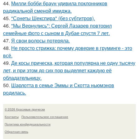
44.
Милли бобби браун удивила поклонников
радикальной сменой имиджа.
45.
"Сонеты Шекспира" (без субтитров).
46.
"Мы Вернулись": Сергей Лазарев повторил
семейные фото с сыном в Дубае спустя 7 лет.
47.
Я свои волосы потеряла.
48.
Не просто стрижка: почему доверие в груминге - это
всё.
49.
Де косы прическа, которая популярна не одну тысячу
лет, и при этом до сих пор выделяет каждую её
обладательницу.
50.
Шарлотта в семье Эммы и Скотта ньюмэнов
родилась.
© 2026 Красивые прически
Контакты
Пользовательское соглашение
Политика конфидециальности
Обратная связь