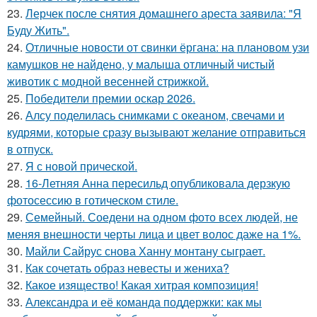
23.
Лерчек после снятия домашнего ареста заявила: "Я
Буду Жить".
24.
Отличные новости от свинки ёргана: на плановом узи
камушков не найдено, у малыша отличный чистый
животик с модной весенней стрижкой.
25.
Победители премии оскар 2026.
26.
Алсу поделилась снимками с океаном, свечами и
кудрями, которые сразу вызывают желание отправиться
в отпуск.
27.
Я с новой прической.
28.
16-Летняя Анна пересильд опубликовала дерзкую
фотосессию в готическом стиле.
29.
Семейный. Соедени на одном фото всех людей, не
меняя внешности черты лица и цвет волос даже на 1%.
30.
Майли Сайрус снова Ханну монтану сыграет.
31.
Как сочетать образ невесты и жениха?
32.
Какое изящество! Какая хитрая композиция!
33.
Александра и её команда поддержки: как мы