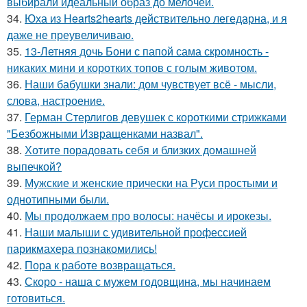
выбирали идеальный образ до мелочей.
34.
Юха из Hearts2hearts действительно легедарна, и я
даже не преувеличиваю.
35.
13-Летняя дочь Бони с папой сама скромность -
никаких мини и коротких топов с голым животом.
36.
Наши бабушки знали: дом чувствует всё - мысли,
слова, настроение.
37.
Герман Стерлигов девушек с короткими стрижками
"Безбожными Извращенками назвал".
38.
Хотите порадовать себя и близких домашней
выпечкой?
39.
Мужские и женские прически на Руси простыми и
однотипными были.
40.
Мы продолжаем про волосы: начёсы и ирокезы.
41.
Наши малыши с удивительной профессией
парикмахера познакомились!
42.
Пора к работе возвращаться.
43.
Скоро - наша с мужем годовщина, мы начинаем
готовиться.