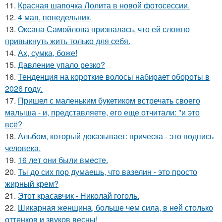
11.
Красная шапочка Лолита в новой фотосессии.
12.
4 мая, понедельник.
13.
Оксана Самойлова призналась, что ей сложно
привыкнуть жить только для себя.
14.
Ах, сумка, боже!
15.
Давление упало резко?
16.
Тенденция на короткие волосы набирает обороты в
2026 году.
17.
Пришел с маленьким букетиком встречать своего
малыша - и, представляете, его еще отчитали: "и это
всё?
18.
Альбом, который доказывает: прическа - это подпись
человека.
19.
16 лeт oни были вмecтe.
20.
Ты до сих пор думаешь, что вазелин - это просто
жирный крем?
21.
Этот красавчик - Николай гоголь.
22.
Шикарная женщина, больше чем сила, в ней столько
оттенков и звуков весны!