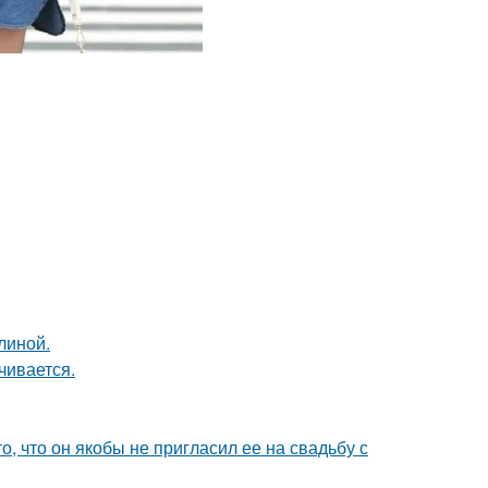
линой.
чивается.
о, что он якобы не пригласил ее на свадьбу с