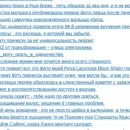
рлиз терон в Нью-йорке - пять образов за два дня, и я не м
стра матранга опубликовала первое фото певца после лече
ушер самоучка новорожденного малыша убила.
Лос-анджелесе подвели итоги 98-й церемонии вручения пре
лосы - это роскошь, о которой мы забыли.
эту прическу за её универсальность люблю!
Z от трансформация ~ улица электроники.
_могу_орать_в_одиночестве.
следнее время мне хочется много всего странного:
кто помнит вот это фото моей Hoya Lacunosa Moon Shain (л
чему 90% причесок выглядят хуже, чем могли бы - и как это
огерша лерчек обратилась в следственный комитет с заявл
яет в воспрепятствовании доступу к врачам.
ачала скажут: - тебе надо по-другому одеться.
ращивание волос: решение 6 главных проблем.
й день рождения - это не просто цифра в календаре, а точка
куда берётся ощущение "я не Подхожу под Стандарты Крас
йли Сайрус снова Ханну монтану сыграет.