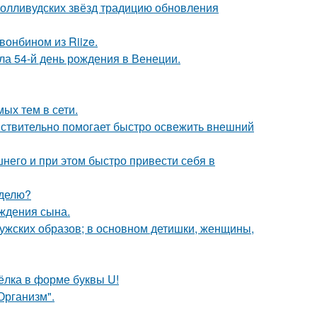
голливудских звёзд традицию обновления
вонбином из Riize.
а 54-й день рождения в Венеции.
ых тем в сети.
действительно помогает быстро освежить внешний
него и при этом быстро привести себя в
еделю?
ождения сына.
ужских образов; в основном детишки, женщины,
чёлка в форме буквы U!
Организм".