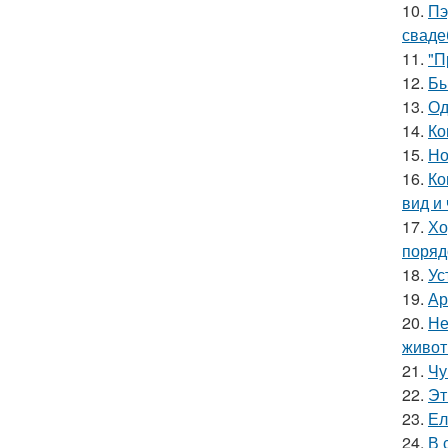
10.
Пэ
сваде
11.
"П
12.
Бы
13.
Од
14.
Ко
15.
Но
16.
Ко
вид и
17.
Хо
поряд
18.
Ус
19.
Ар
20.
Не
живот
21.
Чу
22.
Эт
23.
Ел
24.
В 