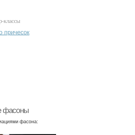
р-классы
о причесок
е фасоны
риациями фасона: