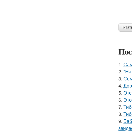
читат
Пос
1.
Сам
2.
"На
3.
Сем
4.
Дор
5.
Отс
6.
Это
7.
Тиб
8.
Тиб
9.
Баб
зенде