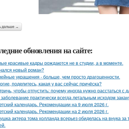
ь дальше →
ледние обновления на сайте:
ые красивые кадры рождаются не в студии, а в моменте.
чался новый роман?
ейные украшения - больше, чем просто драгоценности.
огие, поделитесь, какая у вас сейчас причёска?
тричь, чтобы отпустить: почему иногда нужно расстаться с д
 заболевание практически всегда летальным исходом закан
етский календарь. Рекомендации на 9 июля 2026 г.
етский календарь. Рекомендации на 2 июля 2026 г.
ушка актера тома холланда всерьез обиделась на внука за т
ей.