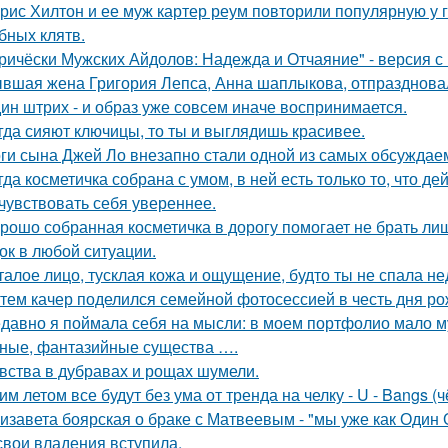
рис Хилтон и ее муж картер реум повторили популярную у 
бных клятв.
ричёски Мужских Айдолов: Надежда и Отчаяние" - версия с 
вшая жена Григория Лепса, Анна шаплыкова, отпраздновал
ин штрих - и образ уже совсем иначе воспринимается.
гда сияют ключицы, то ты и выглядишь красивее.
ги сына Джей Ло внезапно стали одной из самых обсуждаем
гда косметичка собрана с умом, в ней есть только то, что 
 чувствовать себя увереннее.
рошо собранная косметичка в дорогу помогает не брать лиш
ок в любой ситуации.
талое лицо, тусклая кожа и ощущение, будто ты не спала н
тем качер поделился семейной фотосессией в честь дня р
давно я поймала себя на мысли: в моем портфолио мало м
ные, фантазийные существа ….
вства в дубравах и рощах шумели.
им летом все будут без ума от тренда на челку - U - Bangs (
изавета боярская о браке с Матвеевым - "мы уже как Один 
свои владения вступила.