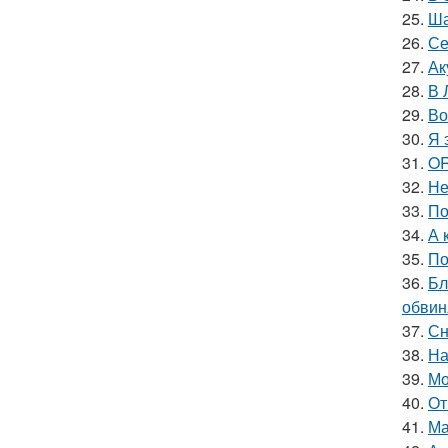
25.
Ша
26.
Се
27.
Ак
28.
В 
29.
Во
30.
Я 
31.
OR
32.
Не
33.
По
34.
А 
35.
По
36.
Бл
обвин
37.
Сн
38.
На
39.
Мо
40.
От
41.
Ма