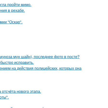
огла пройти мимо.
ния в рехабе.
мии "Оскар".
акуноза мун шайн), последнее фото в посте?
 быстро исправить.
ением на действия полицейских, которых она
 отсчёта нового этапа.
оты".