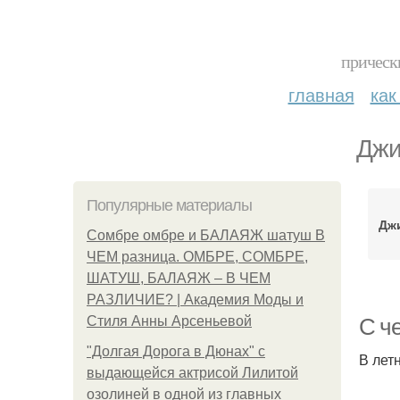
прическ
главная
как
Джи
Популярные материалы
Дж
Сомбре омбре и БАЛАЯЖ шатуш В
ЧЕМ разница. ОМБРЕ, СОМБРЕ,
ШАТУШ, БАЛАЯЖ – В ЧЕМ
РАЗЛИЧИЕ? | Академия Моды и
Стиля Анны Арсеньевой
С ч
"Долгая Дорога в Дюнах" с
В лет
выдающейся актрисой Лилитой
озолиней в одной из главных