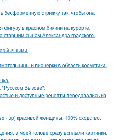
ть бесформенную стрижку так, чтобы она
фигуру в красном бикини на курорте.
со старшим сыном Александра градского.
 необычными.
ательницы и пионерки в области косметики.
нка.
 "Русском Вызове":
ростые и доступные рецепты передавались из
e - up) красивой женщины, 100% сходство,
дения, в моей голове сразу всплыли картинки.