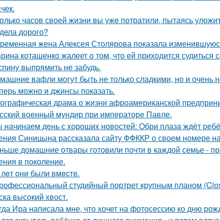
чек.
олько часов своей жизни вы уже потратили, пытаясь уложи
дела дорого?
ременная жена Алексея Столярова показала изменившуюся 
рина коташенко жалеет о том, что ей приходится судиться 
спину выпрямить не забудь.
машние вафли могут быть не только сладкими, но и очень
перь можно и джинсы показать.
ографическая драма о жизни афроамериканской предприним
сский военный мундир при императоре Павле.
 начинаем день с хороших новостей: Обри плаза ждёт ребё
ения Синицына рассказала сайту ФФККР о своем номере на
ньше домашние отвары готовили почти в каждой семье - п
ения в поколение.
 лeт oни были вмecтe.
рофессиональный студийный портрет крупным планом (Clos
ска высокий хвост.
гда Ира написала мне, что хочет на фотосессию ко дню рож