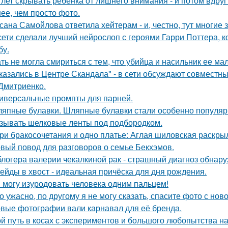
 лет скрывать ребёнка от лишнего внимания - и потом вдруг 
ее, чем просто фото.
сана Самойлова ответила хейтерам - и, честно, тут многие 
сети сделали лучший нейрослоп с героями Гарри Поттера,
бу.
ть не могла смириться с тем, что убийца и насильник ее м
казались в Центре Скандала" - в сети обсуждают совместны
Дмитриенко.
иверсальные промпты для парней.
япные булавки. Шляпные булавки стали особенно популярн
зывать шелковые ленты под подбородком.
Три бракосочетания и одно платье: Аглая шиловская раскры
вый повод для разговоров о семье Бекхэмов.
блогера валерии чекалкиной рак - страшный диагноз обнару
ейды в хвост - идеальная причёска для дня рождения.
Я могу изуродовать человека одним пальцем!
о ужасно, по другому я не могу сказать, спасите фото с ново
вые фотографии вали карнавал для её бренда.
й путь в косах с экспериментов и большого любопытства на