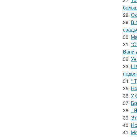
27.
10
больш
28.
Ок
29.
В 
свадь
30.
Ма
31.
"О
Вани 
32.
Ун
33.
Шл
подвя
34.
* 
35.
Но
36.
У 
37.
Бр
38.
- 
39.
Эт
40.
Но
41.
Мо