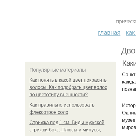
прическ
главная
как
Дво
Как
Популярные материалы
Санкт
Как понять в какой цвет покрасить
кажда
волосы. Как подобрать цвет волос
позна
по цветотипу внешности?
Истор
Как правильно использовать
Одним
флексотрон соло
музее
Стрижка под 1 см. Виды мужской
миров
стрижки бокс. Плюсы и минусы,