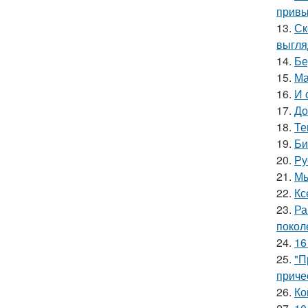
привы
13.
Ск
выгля
14.
Бе
15.
Ма
16.
И 
17.
До
18.
Те
19.
Би
20.
Ру
21.
Мы
22.
Кс
23.
Ра
покол
24.
16
25.
"П
приче
26.
Ко