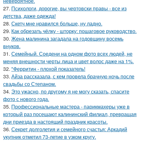
невероятное.
27.
Психологи, дорогие, вы чертовски правы - все из
детства, даже одежда!
28.
Скетч мне нравился больше, ну ладно.
29.
Как обрезать чёлку - шторку: пошаговое руководство.
30.
Жена малинина загадала на годовщину восемь
внуков.
31.
Семейный. Соедени на одном фото всех людей, не
меняя внешности черты лица и цвет волос даже на 1%.
32.
"Ферритин - плохой показатель!
33.
Айза рассказала, с кем провела брачную ночь после
свадьбы со Степаном.
34.
Это ужасно, по другому я не могу сказать, спасите
фото с нового года.
35.
Профессиональные мастера - парикмахеры уже в
который раз посещают калининский филиал, превращая
дни приезда в настоящий праздник красоты.
36.
Секрет долголетия и семейного счастья: Аркадий
укупник отметил 73-летие в узком кругу.