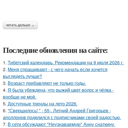
читать дальше →
Последние обновления на сайте:
1.
Тибетский календарь. Рекомендации на 9 июля 2026 г.
2.
Меня спрашивают - с чего начать если хочется
выглядеть лучше?
3.
Возраст прибавляют не только годы.
4.
Я была убеждена, что рыжий цвет волос и чёлка -
вообще не моё.
5.
Доступные тренды на лето 2026.
6.
"Свершилось! " - 55-. Летний Андрей Григорьев -
аполлонов поделился с подписчиками своей радостью.
7.
В сети обсуждают "Неузнаваемую" Анну снаткину.