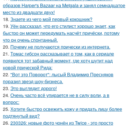
образов Harper's Bazaar на Metgala и занял семнадцатое
место из двадцати двух!
18.
Знаете из чего мой первый кокошник?
19.
Уён рассказал, что его стилист хорошо знает, как
быстро он может передумать насчёт причёски, потому
что он очень спонтанный.
20.
Почему не получаются прически из интернета.
21.
Томас гибсон рассказывает о том, как в сериале
появился тот забавный момент, где хотч шутит над
новой прической Рида:
22.
"Вот это Поворот": лысый Владимир Пресняков
поразил звезд шоу-бизнеса.
23.
Это выглядит дорого!
24.
Очень часто всё упирается не в силу воли, а в
вопрос:
25.
Хотите быстро освежить кожу и придать лицу более
подтянутый вид?
26.
230326: новые фото чонён из Twice - это просто