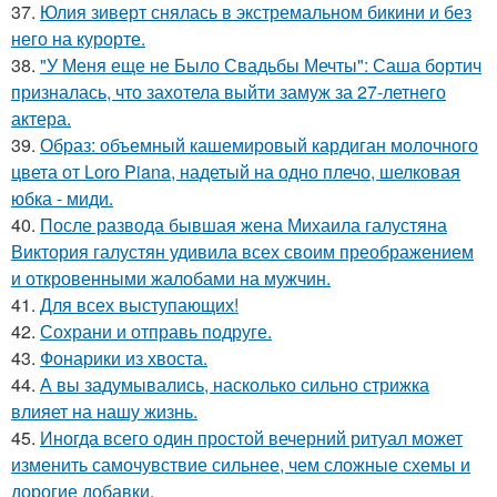
37.
Юлия зиверт снялась в экстремальном бикини и без
него на курорте.
38.
"У Меня еще не Было Свадьбы Мечты": Саша бортич
призналась, что захотела выйти замуж за 27-летнего
актера.
39.
Образ: объемный кашемировый кардиган молочного
цвета от Loro Piana, надетый на одно плечо, шелковая
юбка - миди.
40.
После развода бывшая жена Михаила галустяна
Виктория галустян удивила всех своим преображением
и откровенными жалобами на мужчин.
41.
Для всех выступающих!
42.
Сохрани и отправь подруге.
43.
Фонарики из хвоста.
44.
А вы задумывались, насколько сильно стрижка
влияет на нашу жизнь.
45.
Иногда всего один простой вечерний ритуал может
изменить самочувствие сильнее, чем сложные схемы и
дорогие добавки.