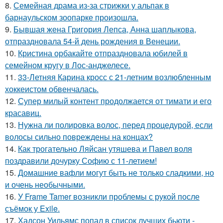
8.
Семейная драма из-за стрижки у альпак в
барнаульском зоопарке произошла.
9.
Бывшая жена Григория Лепса, Анна шаплыкова,
отпраздновала 54-й день рождения в Венеции.
10.
Кристина орбакайте отпраздновала юбилей в
семейном кругу в Лос-анджелесе.
11.
33-Летняя Карина кросс с 21-летним возлюбленным
хоккеистом обвенчалась.
12.
Супер милый контент продолжается от тимати и его
красавиц.
13.
Нужна ли полировка волос, перед процедурой, если
волосы сильно повреждены на концах?
14.
Как трогательно Ляйсан утяшева и Павел воля
поздравили дочурку Софию с 11-летием!
15.
Домашние вафли могут быть не только сладкими, но
и очень необычными.
16.
У Frame Tamer возникли проблемы с рукой после
съёмок у Exile.
17.
Хадсон Уильямс попал в список лучших бьюти -