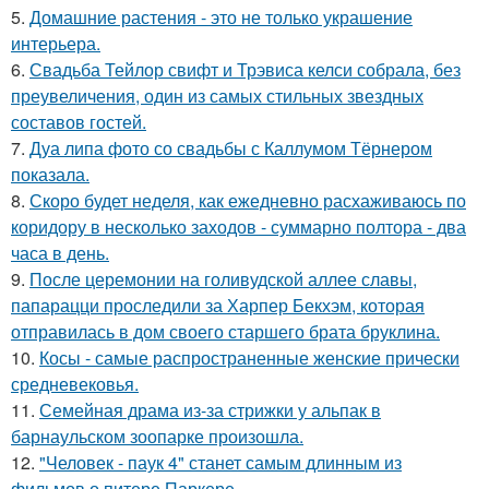
5.
Домашние растения - это не только украшение
интерьера.
6.
Свадьба Тейлор свифт и Трэвиса келси собрала, без
преувеличения, один из самых стильных звездных
составов гостей.
7.
Дуа липа фото со свадьбы с Каллумом Тёрнером
показала.
8.
Скоро будет неделя, как ежедневно расхаживаюсь по
коридору в несколько заходов - суммарно полтора - два
часа в день.
9.
После церемонии на голивудской аллее славы,
папарацци проследили за Харпер Бекхэм, которая
отправилась в дом своего старшего брата бруклина.
10.
Косы - самые распространенные женские прически
средневековья.
11.
Семейная драма из-за стрижки у альпак в
барнаульском зоопарке произошла.
12.
"Человек - паук 4" станет самым длинным из
фильмов о питере Паркере.