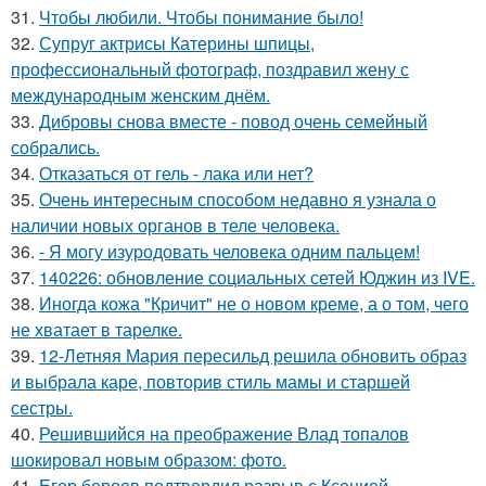
31.
Чтобы любили. Чтобы понимание было!
32.
Супруг актрисы Катерины шпицы,
профессиональный фотограф, поздравил жену с
международным женским днём.
33.
Дибровы снова вместе - повод очень семейный
собрались.
34.
Отказаться от гель - лака или нет?
35.
Очень интересным способом недавно я узнала о
наличии новых органов в теле человека.
36.
- Я могу изуродовать человека одним пальцем!
37.
140226: обновление социальных сетей Юджин из IVE.
38.
Иногда кожа "Кричит" не о новом креме, а о том, чего
не хватает в тарелке.
39.
12-Летняя Мария пересильд решила обновить образ
и выбрала каре, повторив стиль мамы и старшей
сестры.
40.
Решившийся на преображение Влад топалов
шокировал новым образом: фото.
41.
Егор бероев подтвердил разрыв с Ксенией