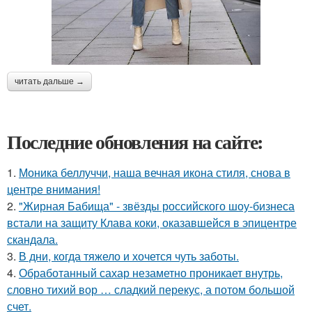
читать дальше →
Последние обновления на сайте:
1.
Моника беллуччи, наша вечная икона стиля, снова в
центре внимания!
2.
"Жирная Бабища" - звёзды российского шоу-бизнеса
встали на защиту Клава коки, оказавшейся в эпицентре
скандала.
3.
В дни, когда тяжело и хочется чуть заботы.
4.
Обработанный сахар незаметно проникает внутрь,
словно тихий вор … сладкий перекус, а потом большой
счет.