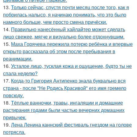
13.
Только сейчас, спустя почти месяц после того, как я
побрилась налысо, я начинаю понимать, что это было
намного больше, чем просто смена причёски.
14.
Правильно нанесённый хайлайтер может сделать
лицо свежее, мягче и визуально более отдохнувшим.
15.
Маха Горячева пережила потерю ребёнка и впервые
открыто рассказала об этом после пребывания в
реанимации.
16.
Усталое лицо, тусклая кожа и ощущение, будто ты не
спала неделю?
17.
Когда-то Григория Антипенко знала буквально вся
страна - после "Не Родись Красивой" его имя гремело
повсюду.
18.
Тёплые ванночки, травы, ингаляции и домашние
растирания годами были частью вечерних домашних
привычек.
19.
Лена Ленина каннский фестиваль гнездом на голове
потрясла.