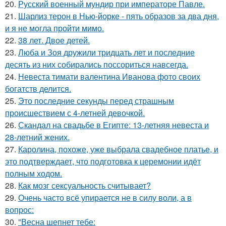
20.
Русский военный мундир при императоре Павле.
21.
Шарлиз терон в Нью-йорке - пять образов за два дня,
и я не могла пройти мимо.
22.
38 лет. Двое детей.
23.
Люба и Зоя дружили тридцать лет и последние
десять из них собирались поссориться навсегда.
24.
Невеста тимати валентина Иванова фото своих
богатств делится.
25.
Это последние секунды перед страшным
происшествием с 4-летней девочкой.
26.
Скандал на свадьбе в Египте: 13-летняя невеста и
28-летний жених.
27.
Каролина, похоже, уже выбрала свадебное платье, и
это подтверждает, что подготовка к церемонии идёт
полным ходом.
28.
Как мозг сексуальность считывает?
29.
Очень часто всё упирается не в силу воли, а в
вопрос:
30.
"Весна шепнет тебе: