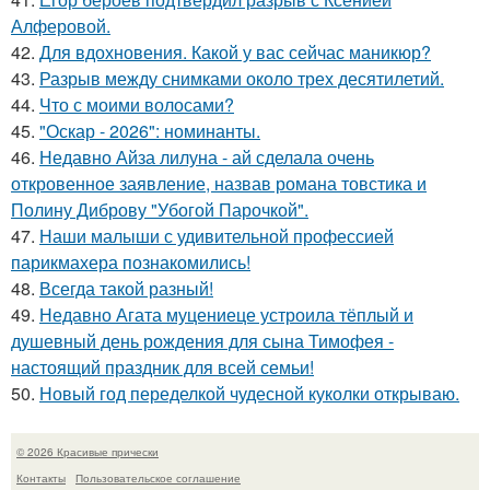
Алферовой.
42.
Для вдохновения. Какой у вас сейчас маникюр?
43.
Разрыв между снимками около трех десятилетий.
44.
Что с моими волосами?
45.
"Оскар - 2026": номинанты.
46.
Недавно Айза лилуна - ай сделала очень
откровенное заявление, назвав романа товстика и
Полину Диброву "Убогой Парочкой".
47.
Наши малыши с удивительной профессией
парикмахера познакомились!
48.
Всегда такой разный!
49.
Недавно Агата муцениеце устроила тёплый и
душевный день рождения для сына Тимофея -
настоящий праздник для всей семьи!
50.
Новый год переделкой чудесной куколки открываю.
© 2026 Красивые прически
Контакты
Пользовательское соглашение