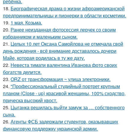
ребёнка.
18.
Биографическая драма о жизни афроамериканской
предпринимательницы и пионерки в области косметики.
19.
1 мая. Козьма.
20.
Ранее неизданная фотосессия лерчек со своим
избранником и маленьким сыном.
21.
Целых 10 лет Оксана Самойлова не отмечала свой
день рождения - всё внимание доставалось дочери
Майе, которая родилась в ту же дату.
22.
Невеста тимати валентина Иванова фото своих
богатств делится.
23.
ORZ от трансформация ~ улица электроники.
24.
"Профессиональный студийный портрет крупным
планом (Close - up) красивой женщины, 100% сходство,
прическа высокий хвост.
25.
Цыганка решилась выйти замуж за … собственного
сына.
26.
Агенты ФСБ задержали студентов, оказывавших
финансовую поддержку украинской армии.