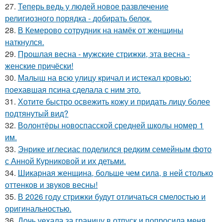
27.
Теперь ведь у людей новое развлечение
религиозного порядка - добирать белок.
28.
В Кемерово сотрудник на намёк от женщины
наткнулся.
29.
Прошлая весна - мужские стрижки, эта весна -
женские причёски!
30.
Малыш на всю улицу кричал и истекал кровью:
поехавшая псина сделала с ним это.
31.
Хотите быстро освежить кожу и придать лицу более
подтянутый вид?
32.
Волонтёры новоспасской средней школы номер 1
им.
33.
Энрике иглесиас поделился редким семейным фото
с Анной Курниковой и их детьми.
34.
Шикарная женщина, больше чем сила, в ней столько
оттенков и звуков весны!
35.
В 2026 году стрижки будут отличаться смелостью и
оригинальностью.
36.
Дочь уехала за границу в отпуск и попросила меня