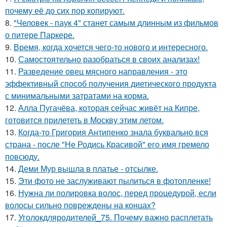
почему её до сих пор копируют.
8.
"Человек - паук 4" станет самым длинным из фильмов
о питере Паркере.
9.
Время, когда хочется чего-то нового и интересного.
10.
Самостоятельно разобраться в своих анализах!
11.
Разведение овец мясного направления - это
эффективный способ получения диетического продукта
с минимальными затратами на корма.
12.
Алла Пугачёва, которая сейчас живёт на Кипре,
готовится прилететь в Москву этим летом.
13.
Когда-то Григория Антипенко знала буквально вся
страна - после "Не Родись Красивой" его имя гремело
повсюду.
14.
Деми Мур вышла в платье - отсылке.
15.
Эти фото не заслуживают пылиться в фотопленке!
16.
Нужна ли полировка волос, перед процедурой, если
волосы сильно повреждены на концах?
17.
Уголокдляродителей_75. Почему важно расплетать