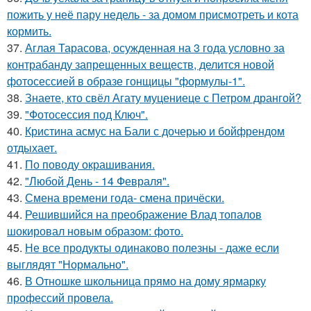
пожить у неё пару недель - за домом присмотреть и кота
кормить.
37.
Аглая Тарасова, осужденная на 3 года условно за
контрабанду запрещенных веществ, делится новой
фотосессией в образе гонщицы "формулы-1".
38.
Знаете, кто свёл Агату муцениеце с Петром дрангой?
39.
"Фотосессия под Ключ".
40.
Кристина асмус на Бали с дочерью и бойфрендом
отдыхает.
41.
По поводу окрашивания.
42.
"Любой День - 14 Февраля".
43.
Смена времени года- смена причёски.
44.
Решившийся на преображение Влад топалов
шокировал новым образом: фото.
45.
Не все продукты одинаково полезны - даже если
выглядят "Нормально".
46.
В Отношке школьница прямо на дому ярмарку
профессий провела.