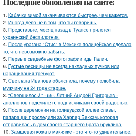
Последние обновления на сайте:
1.
Кабачки зимой заканчиваются быстрее, чем кажется.
2.
Иногда дело не в том, что ты говоришь.
3.
Представьте, месяц назад в Туапсе прилетел
украинский беспилотник.
4.
После урагана "Отис" в Мексике полицейская сделала
то, что невозможно забыть.
5.
Первые свадебные фотографии иды Галич.
6.
Густые ресницы не всегда накладных пучков или
наращивания требуют.
7.
Светлана Иванова объяснила, почему полюбила
мужчину на 24 года старше.
8.
"Свершилось! " - 55-. Летний Андрей Григорьев -
аполлонов поделился с подписчиками своей радостью.
9.
После церемонии на голивудской аллее славы,
папарацци проследили за Харпер Бекхэм, которая
отправилась в дом своего старшего брата бруклина.
10.
Замшевая кожа в макияже - это что-то удивительное,