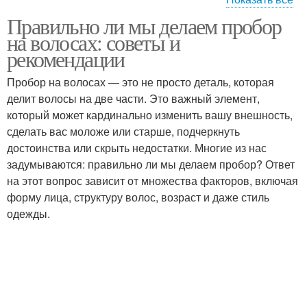
Правильно ли мы делаем пробор
Шаги для бокового
Пробор на общий вид
на волосах: советы и
пробора
рекомендации
Пробор на волосах — это не просто деталь, которая
Пробор на левую
делит волосы на две части. Это важный элемент,
Центральный пробор
сторону
который может кардинально изменить вашу внешность,
сделать вас моложе или старше, подчеркнуть
достоинства или скрыть недостатки. Многие из нас
задумываются: правильно ли мы делаем пробор? Ответ
Пробор на правую
Пробор на рост
на этот вопрос зависит от множества факторов, включая
сторону
форму лица, структуру волос, возраст и даже стиль
одежды.