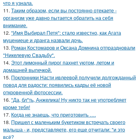
что я узнала.
11.
Таким образом, если вы постоянно отекаете -
организм уже давно пытается обратить на себя
внимание.
12.
"Имя Выбирал Петя": стало известно, как Агата
муцениеце и дранга назвали дочь.
13.
Роман Костомаров и Оксана Домнина отпраздновали
"Никелевую Свадьбу".
14.
Этот лимонный пирог пахнет уютом, летом и
домашней выпечкой.
15.
Поклонники Насти ивлеевой получили долгожданный
повод для радости: появились кадры её новой
откровенной фотосессии.
16.
"Да, бл*ть, Анжелика! Ну никто так не употребляет
кроме тебя!
17.
Когда не знаешь, что приготовить ….
18.
Пришел с маленьким букетиком встречать своего
малыша - и, представляете, его еще отчитали: "и это
всё?