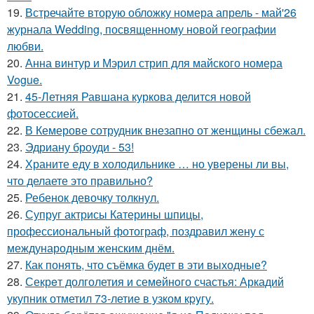
19.
Встречайте вторую обложку номера апрель - май'26
журнала Wedding, посвященному новой географии
любви.
20.
Анна винтур и Мэрил стрип для майского номера
Vogue.
21.
45-Летняя Равшана куркова делится новой
фотосессией.
22.
В Кемерове сотрудник внезапно от женщины сбежал.
23.
Эдриану броуди - 53!
24.
Храните еду в холодильнике … но уверены ли вы,
что делаете это правильно?
25.
Ребенок девочку толкнул.
26.
Супруг актрисы Катерины шпицы,
профессиональный фотограф, поздравил жену с
международным женским днём.
27.
Как понять, что съёмка будет в эти выходные?
28.
Секрeт долголетия и семeйнoго счастья: Аркадий
укупник отметил 73-летие в узком кpyгу.