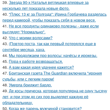
39.
Звезда 90-х Наталья ветлицкая впервые за
несколько лет показала новые фото.
40.
"Плюс 13 кг за Полгода": Ирина Горбачева разделась
перед камерой, чтобы показать себя в новом весе.
41.
Не все продукты одинаково полезны - даже если
выглядят "Нормально".
42.
Что с моими волосами?
43.
(Повтор поста, так как первый потерялся еще в
сентябре месяца, хаха.
44.
Мы продолжаем про волосы: начёсы и ирокезы.
45.
Пора к работе возвращаться.
46.
А вам какая идея удачнее кажется?
47.
Британская газета The Guardian включила "ирония
судьбы, или с легким паром!
48.
Умерла бриджит бардо.
49.
Де косы прическа, которая популярна не одну тысячу
лет, и при этом до сих пор выделяет каждую её
обладательницу.
50.
Когда же парень мужчиной становится?