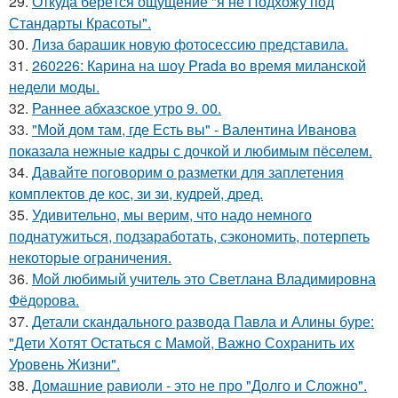
29.
Откуда берётся ощущение "я не Подхожу под
Стандарты Красоты".
30.
Лиза барашик новую фотосессию представила.
31.
260226: Карина на шоу Prada во время миланской
недели моды.
32.
Раннее абхазское утро 9. 00.
33.
"Мой дом там, где Есть вы" - Валентина Иванова
показала нежные кадры с дочкой и любимым пёселем.
34.
Давайте поговорим о разметки для заплетения
комплектов де кос, зи зи, кудрей, дред.
35.
Удивительно, мы верим, что надо немного
поднатужиться, подзаработать, сэкономить, потерпеть
некоторые ограничения.
36.
Мой любимый учитель это Светлана Владимировна
Фёдорова.
37.
Детали скандального развода Павла и Алины буре:
"Дети Хотят Остаться с Мамой, Важно Сохранить их
Уровень Жизни".
38.
Домашние равиоли - это не про "Долго и Сложно".