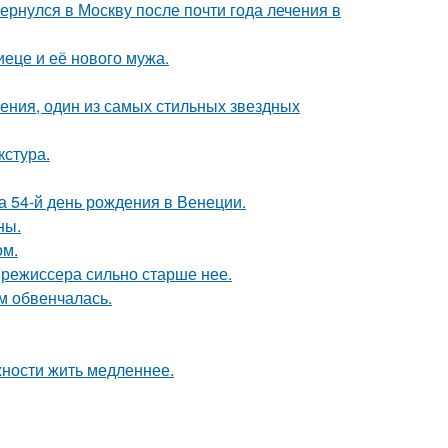
рнулся в Москву после почти года лечения в
еце и её нового мужа.
чения, один из самых стильных звездных
кстура.
 54-й день рождения в Венеции.
ны.
ом.
 режиссера сильно старше нее.
м обвенчалась.
жности жить медленнее.