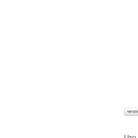
читат
Что 