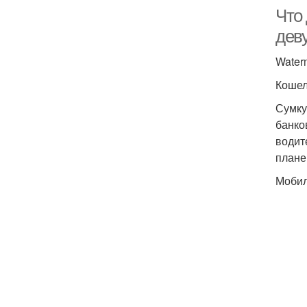
Что 
дев
Water
Кошел
Сумку
банко
водит
плане
Мобил