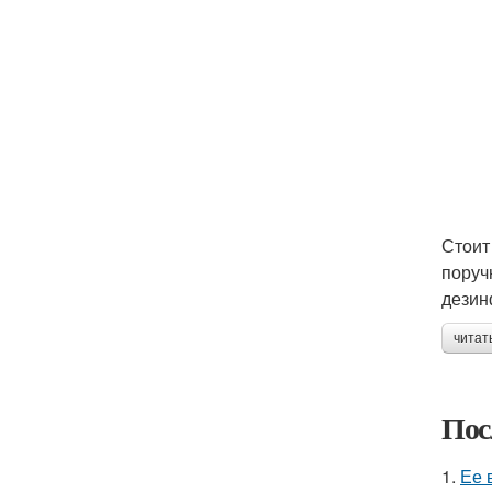
Стоит
поруч
дезин
читат
Пос
1.
Ее 