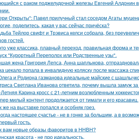
ющийся с раком поджелудочной железы Евгений Алдонин ве
нии.
ери Открыты": Павел прилучный стал соседом Агаты муцени
огие, поделитесь, какая у вас сейчас причёска?
дьба Тейлор свифт и Трэвиса келси собрала, без преувели
вов гостей.
это уже классика, плавный переход, правильная форма и те
уск "Курортный Переполох или Родственные узы".
шая жена Григория Лепса, Анна шаплыкова, отпраздновала
а цекало попала в инвалидную коляску после массажа спи
Олега и Родиона газманова идеальные майские с шашлычк
триса Светлана Иванова ответила, почему вышла замуж за
-Летняя Карина кросс с 21-летним возлюбленным хоккеисто
пер милый контент продолжается от тимати и его красавиц.
к же на выставке попался и особняк грез.
огда настоящее счастье - не в гонке за большим, а в возмо
 первый гость.
к вам новые образы фаворитов в ННВН?
нская красота - не про идеальность.