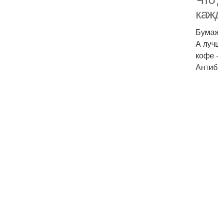
каж
Бумаж
А луч
кофе 
Антиб