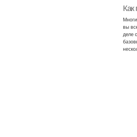
Как
Многи
вы вс
деле 
базов
неско