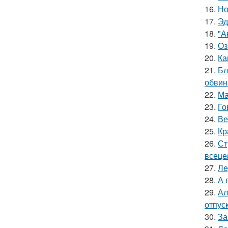
16.
Но
17.
Эд
18.
"А
19.
Оз
20.
Ка
21.
Бл
обвин
22.
Ма
23.
Го
24.
Ве
25.
Кр
26.
Ст
всеце
27.
Ле
28.
А 
29.
Ал
отпуск
30.
За