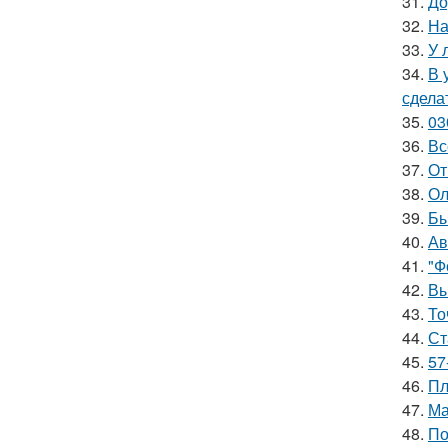
31.
До
32.
На
33.
У 
34.
В 
сдела
35.
03
36.
Вс
37.
От
38.
Ол
39.
Бы
40.
Ав
41.
"Ф
42.
Вы
43.
То
44.
Ст
45.
57
46.
Пл
47.
Ма
48.
По