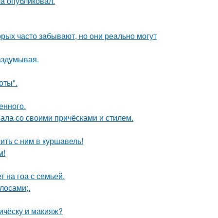
ла опубликовал.
орых часто забывают, но они реально могут
аздумывая.
оты".
енного.
вала со своими причёсками и стилем.
ить с ним в куршавель!
м!
 на гоа с семьей.
лосами;.
ичёску и макияж?