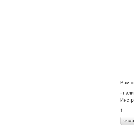
Вам п
- пали
Инстр
1
читат