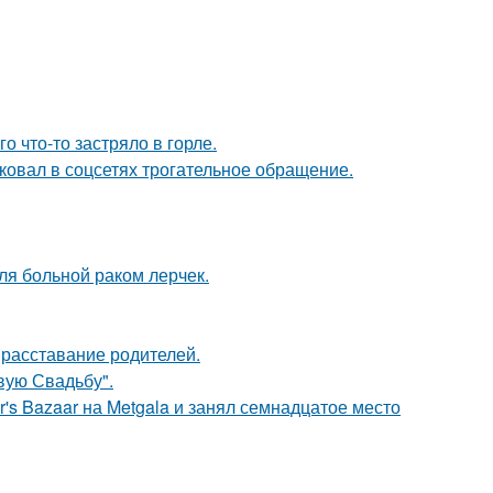
о что-то застряло в горле.
ковал в соцсетях трогательное обращение.
ля больной раком лерчек.
расставание родителей.
вую Свадьбу".
's Bazaar на Metgala и занял семнадцатое место