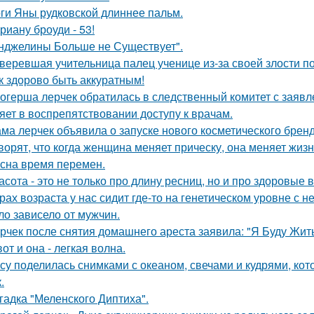
ги Яны рудковской длиннее пальм.
риану броуди - 53!
нджелины Больше не Существует".
веревшая учительница палец ученице из-за своей злости п
к здорово быть аккуратным!
огерша лерчек обратилась в следственный комитет с заявл
яет в воспрепятствовании доступу к врачам.
ма лерчек объявила о запуске нового косметического бренд
ворят, что когда женщина меняет прическу, она меняет жизн
сна время перемен.
асота - это не только про длину ресниц, но и про здоровые 
рах возраста у нас сидит где-то на генетическом уровне 
ло зависело от мужчин.
рчек после снятия домашнего ареста заявила: "Я Буду Жить
вот и она - легкая волна.
су поделилась снимками с океаном, свечами и кудрями, ко
.
гадка "Меленского Диптиха".