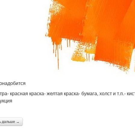
онадобится
тра- красная краска- желтая краска- бумага, холст и т.п.- кис
укция
ь дальше →