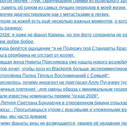
рогой лерчек - Луис сквиччиарини снимки из родильного за
 память об одном из самых лучших периодов в моей жизни.
лерчек диагностировали рак с метастазами в легких.
уходе за кожей есть ещё несколько важных моментов, о кот
ть разницу:
0326: я даже не фанат Карины, но эти фото сохранила не р
ем добри бобри.
куда берётся ощущение "я не Подхожу под Стандарты Крас
ьга серябкина не отстает от коллег.
вшая жена Никиты Преснякова уже нашла нового возлюбл
тор хочет, чтобы розэ из Blackpink больше экспериментиро
отоплёнка Полна Тёплых Воспоминаний с Семьей":
яснилось, почему иноагент не пригласил Аллу Пугачеву тус
чечные плетения - для смены образа с минимальным уходо
али известны номинанты премии "оскар 2026".
-Летняя Светлана Бондарчук в откровенном бикини отдыхает
юсы: - Просыпаешься утром с красивыми и уложенными во
мы, мы часто думаем:
чему фанаты юны не возмущаются, увидев её недавние пр