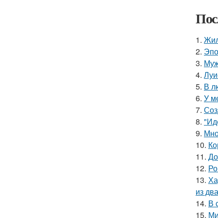
Пос
1.
Жил
2.
Эпо
3.
Муж
4.
Луи
5.
В л
6.
У м
7.
Соз
8.
"Ид
9.
Мно
10.
Ко
11.
До
12.
Ро
13.
Ха
из дв
14.
В 
15.
Ми