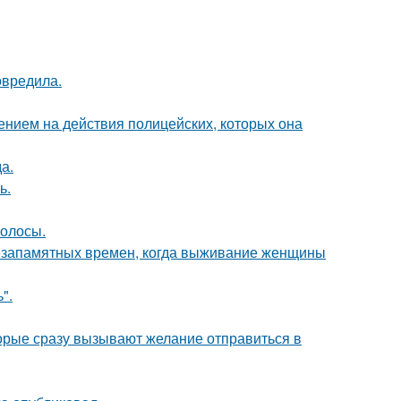
овредила.
ением на действия полицейских, которых она
а.
ь.
волосы.
с незапамятных времен, когда выживание женщины
".
торые сразу вызывают желание отправиться в