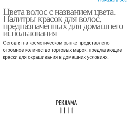
Цвета волос с названием цвета.
Цвета по группам
Женские цветы
Палитры красок для волос,
предназначенных для домашнего
использования
Цвета для светлых
Сегодня на косметическом рынке представлено
Светлые цвета
волос
огромное количество торговых марок, предлагающие
краски для окрашивания в домашних условиях.
Природные цветы
Цвета для окрашивания