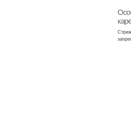
Осо
кар
Стриж
запре