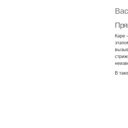
Вас
Пря
Каре 
этапо
вызыв
стриж
неизв
В так