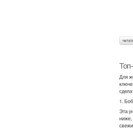
читат
Топ
Для ж
ключе
сдела
1. Бо
Эта у
ниже,
свежи