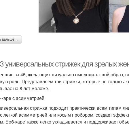
ь дальше →
-3 универсальных стрижек для зрелых жен
енщин за 45, желающих визуально омолодить свой образ, 
вую роль. Представляем три стрижки, которые не только ак
ть вас на 8 лет моложе.
б-каре с асимметрией
ниверсальная стрижка подходит практически всем типам ли
 с легкой асимметрией или косым пробором, создает эффект
м. Боб-каре также легко укладывается и поддерживает объе