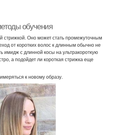
методы обучения
й стрижкой. Оно может стать промежуточным
еход от коротких волос к длинным обычно не
ить имидж с длинной косы на ультракороткую
тро, а подойдет ли короткая стрижка еще
римеряться к новому образу.