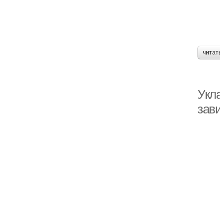
читат
Укл
зав