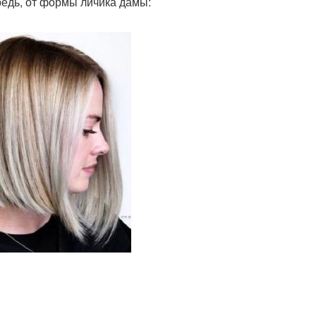
редь, от формы личика дамы: