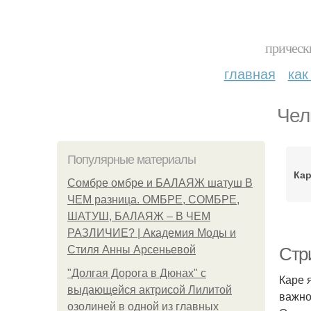
прическ
главная
как
Чел
Популярные материалы
Кар
Сомбре омбре и БАЛАЯЖ шатуш В
ЧЕМ разница. ОМБРЕ, СОМБРЕ,
ШАТУШ, БАЛАЯЖ – В ЧЕМ
РАЗЛИЧИЕ? | Академия Моды и
Стиля Анны Арсеньевой
Стри
"Долгая Дорога в Дюнах" с
Каре 
выдающейся актрисой Лилитой
важно
озолиней в одной из главных