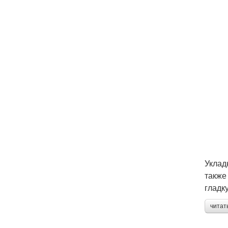
Уклад
также
гладк
читат