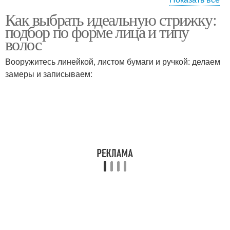
Как выбрать идеальную стрижку:
Овальное лицо
Квадратное лицо
подбор по форме лица и типу
волос
Вооружитесь линейкой, листом бумаги и ручкой: делаем
замеры и записываем:
Круглое лицо
Треугольное лицо
Прически для круглого
Лица на выбор
лица
Лица на средние
Лица на короткие
волосы
волосы