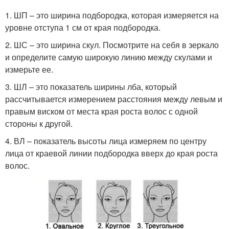
Лица на длинные
Удлиненная челка
1. ШП – это ширина подбородка, которая измеряется на
волосы
уровне отступа 1 см от края подбородка.
2. ШС – это ширина скул. Посмотрите на себя в зеркало
и определите самую широкую линию между скулами и
Лица для подбора
Лица с помощью
измерьте ее.
3. ШЛ – это показатель ширины лба, который
рассчитывается измерением расстояния между левым и
правым виском от места края роста волос с одной
стороны к другой.
Длинное лицо
4. ВЛ – показатель высоты лица измеряем по центру
лица от краевой линии подбородка вверх до края роста
волос.