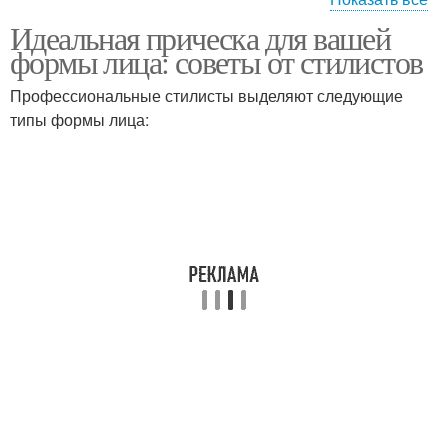
Идеальная прическа для вашей
Изящный боб
Короткий боб
формы лица: советы от стилистов
Профессиональные стилисты выделяют следующие
типы формы лица:
Лохматый боб