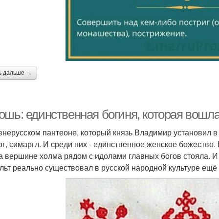
ь дальше →
ошь: единственная богиня, которая вошла
внерусском пантеоне, который князь Владимир установил в К
ог, симаргл. И среди них - единственное женское божество.
а вершине холма рядом с идолами главных богов стояла. И 
ульт реально существовал в русской народной культуре ещё