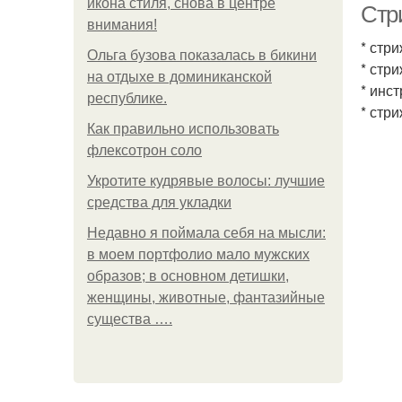
икона стиля, снова в центре
Стр
внимания!
* стр
Ольга бузова показалась в бикини
* стр
на отдыхе в доминиканской
* инс
республике.
* стр
Как правильно использовать
флексотрон соло
Укротите кудрявые волосы: лучшие
средства для укладки
Недавно я поймала себя на мысли:
в моем портфолио мало мужских
образов; в основном детишки,
женщины, животные, фантазийные
существа ….