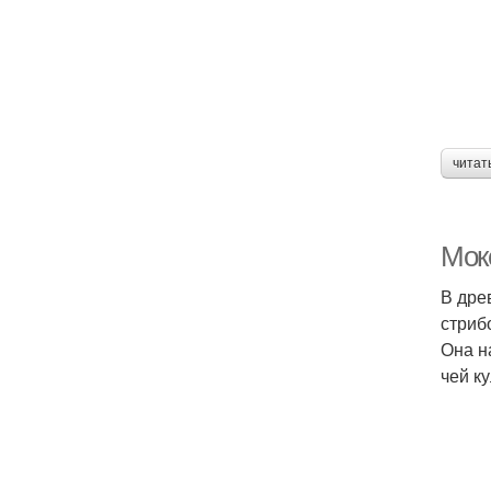
читат
Мок
В дре
стриб
Она н
чей к