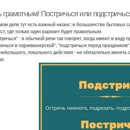
ь грамотным! Постричься или подстричьс
мом деле тут есть важный нюанс: в большинстве бытовых с
кст, где только один вариант будет правильным.
тричься" - в обычной речи так говорят, когда имеют в виду 
ричься в парикмахерской", "подстричься перед праздником".
небольшого, локального действия - не обязательно менять 
ки.