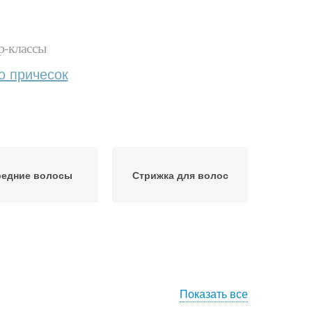
р-классы
о причесок
редние волосы
Стрижка для волос
Показать все