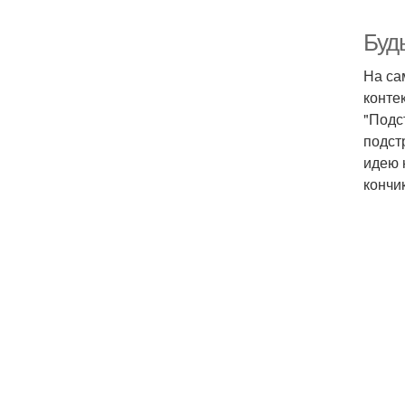
Буд
На са
конте
"Подс
подст
идею 
кончи