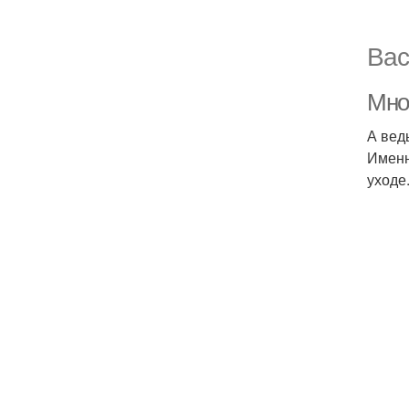
Вас
Мно
А вед
Именн
уходе