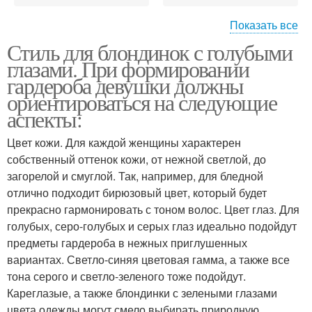
Показать все
Стиль для блондинок с голубыми
Брюнетка с карими
Блондинка с зелеными
глазами. При формировании
глазами
глазами
гардероба девушки должны
ориентироваться на следующие
аспекты:
Цвет кожи. Для каждой женщины характерен
собственный оттенок кожи, от нежной светлой, до
загорелой и смуглой. Так, например, для бледной
отлично подходит бирюзовый цвет, который будет
прекрасно гармонировать с тоном волос. Цвет глаз. Для
голубых, серо-голубых и серых глаз идеально подойдут
предметы гардероба в нежных приглушенных
вариантах. Светло-синяя цветовая гамма, а также все
тона серого и светло-зеленого тоже подойдут.
Кареглазые, а также блондинки с зелеными глазами
цвета одежды могут смело выбирать природную