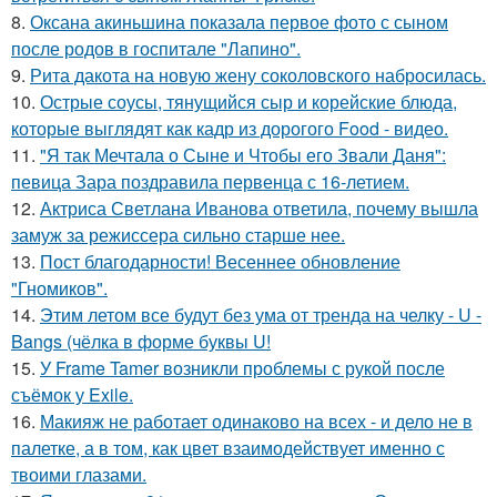
8.
Оксана акиньшина показала первое фото с сыном
после родов в госпитале "Лапино".
9.
Рита дакота на новую жену соколовского набросилась.
10.
Острые соусы, тянущийся сыр и корейские блюда,
которые выглядят как кадр из дорогого Food - видео.
11.
"Я так Мечтала о Сыне и Чтобы его Звали Даня":
певица Зара поздравила первенца с 16-летием.
12.
Актриса Светлана Иванова ответила, почему вышла
замуж за режиссера сильно старше нее.
13.
Пост благодарности! Весеннее обновление
"Гномиков".
14.
Этим летом все будут без ума от тренда на челку - U -
Bangs (чёлка в форме буквы U!
15.
У Frame Tamer возникли проблемы с рукой после
съёмок у Exile.
16.
Макияж не работает одинаково на всех - и дело не в
палетке, а в том, как цвет взаимодействует именно с
твоими глазами.