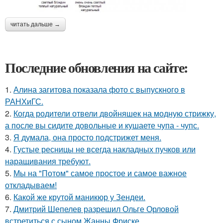
читать дальше →
Последние обновления на сайте:
1.
Алина загитова показала фото с выпускного в
РАНХиГС.
2.
Когда родители отвели двойняшек на модную стрижку,
а после вы сидите довольные и кушаете чупа - чупс.
3.
Я думала, она просто подстрижет меня.
4.
Густые ресницы не всегда накладных пучков или
наращивания требуют.
5.
Мы на "Потом" самое простое и самое важное
откладываем!
6.
Какой же крутой маникюр у Зендеи.
7.
Дмитрий Шепелев разрешил Ольге Орловой
встретиться с сыном Жанны Фриске.