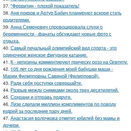
37.
"Ферритин - плохой показатель!
38.
Аня покров и Артур Бабич планируют вскоре стать
родителями.
39.
Анна Семенович спровоцировала слухи о
беременности - фанаты обсуждают новые фото с
отдыха.
40.
Самый печальный олимпийский вид спорта - это
одиночное женское фигурное катание.
41.
К - нетизены комментируют прическу розэ на Grammy.
42.
105 лет со дня рождения моей бабушки маши -
Марии Филипповны Савиной (Филипповой).
43.
Ради себя поступки совершайте.
44.
Разрыв между снимками около трех десятилетий.
45.
Сохрани и отправь подруге.
46.
Лизе сделали миллион комплиментов по поводу
кудрей за последние пару дней.
47.
Анастасия волочкова отметит юбилей без мамы и
дочери.