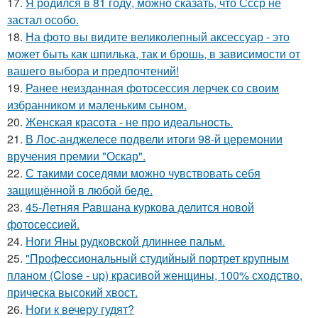
17.
Я родился в 81 году, можно сказать, что Ссср не
застал особо.
18.
На фото вы видите великолепный аксессуар - это
может быть как шпилька, так и брошь, в зависимости от
вашего выбора и предпочтений!
19.
Ранее неизданная фотосессия лерчек со своим
избранником и маленьким сыном.
20.
Женская красота - не про идеальность.
21.
В Лос-анджелесе подвели итоги 98-й церемонии
вручения премии "Оскар".
22.
С такими соседями можно чувствовать себя
защищённой в любой беде.
23.
45-Летняя Равшана куркова делится новой
фотосессией.
24.
Ноги Яны рудковской длиннее пальм.
25.
"Профессиональный студийный портрет крупным
планом (Close - up) красивой женщины, 100% сходство,
прическа высокий хвост.
26.
Ноги к вечеру гудят?