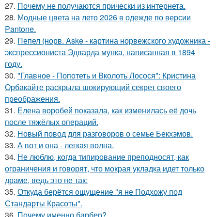
27.
Почему не получаются прически из интернета.
28.
Модные цвета на лето 2026 в одежде по версии
Pantone.
29.
Пепел (норв. Aske - картина норвежского художника -
экспрессиониста Эдварда мунка, написанная в 1894
году.
30.
"Главное - Попотеть и Вколоть Лосося": Кристина
Орбакайте раскрыла шокирующий секрет своего
преображения.
31.
Елена воробей показала, как изменилась её дочь
после тяжёлых операций.
32.
Новый повод для разговоров о семье Бекхэмов.
33.
А вот и она - легкая волна.
34.
Не люблю, когда типирование преподносят, как
ограничения и говорят, что мокрая укладка идет только
драме, ведь это не так:
35.
Откуда берётся ощущение "я не Подхожу под
Стандарты Красоты".
36.
Почему именно барбер?