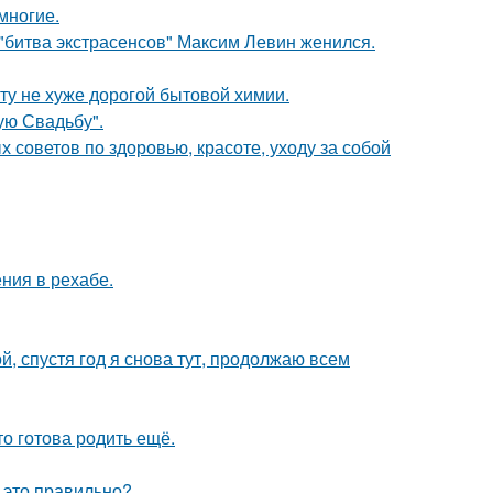
многие.
"битва экстрасенсов" Максим Левин женился.
у не хуже дорогой бытовой химии.
ую Свадьбу".
советов по здоровью, красоте, уходу за собой
ния в рехабе.
й, спустя год я снова тут, продолжаю всем
то готова родить ещё.
 это правильно?