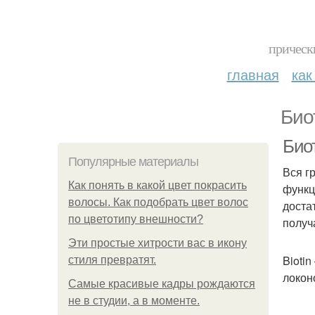
прическ
главная
как
Био
Биот
Популярные материалы
Вся г
Как понять в какой цвет покрасить
функц
волосы. Как подобрать цвет волос
доста
по цветотипу внешности?
получ
Эти простые хитрости вас в икону
Bioti
стиля превратят.
локон
Самые красивые кадры рождаются
не в студии, а в моменте.