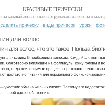
КРАСИВЫЕ ПРИЧЕСКИ
и на каждый день. пошаговые руководства, советы и масте
 сделать прическу
виды причесок
уроки
фот
тин для волос
ин для волос, что это такое. Польза биот
руппа витамина В необходима волосам. Каждый элемент да
ии, благотворно влияющие на фолликулы, кожу головы и вс
точно, тогда все значимые процессы протекают положитель
ают достаточно питания для нормального функционировани
n — участник обмена жирных кислот. Поэтому его недостато
ов, порой даже к облысению.