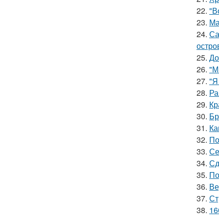
22.
"В
23.
Ма
24.
Са
остро
25.
До
26.
"М
27.
"Я
28.
Ра
29.
Кр
30.
Бр
31.
Ка
32.
По
33.
Се
34.
Сд
35.
По
36.
Ве
37.
Ст
38.
16