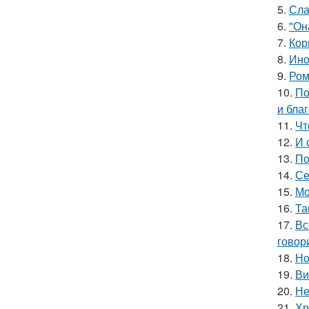
5.
Сла
6.
"Он
7.
Кор
8.
Ино
9.
Ром
10.
По
и бла
11.
Чт
12.
И 
13.
По
14.
Се
15.
Мо
16.
Та
17.
Вс
говори
18.
Но
19.
Ви
20.
Не
21.
Хр