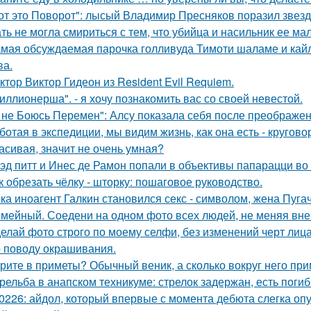
от это Поворот": лысый Владимир Пресняков поразил звезд
ть не могла смириться с тем, что убийца и насильник ее м
мая обсуждаемая парочка голливуда Тимоти шаламе и кайл
ва.
ктор Виктор Гидеон из Resident Evil Requiem.
иллионерша". - я хочу познакомить вас со своей невестой.
 не Боюсь Перемен": Алсу показала себя после преображен
ботая в экспедиции, мы видим жизнь, как она есть - кругов
асивая, значит не очень умная?
эд питт и Инес де Рамон попали в объективы папарацци во 
к обрезать чёлку - шторку: пошаговое руководство.
ка иноагент Галкин становился секс - символом, жена Пуга
мейный. Соедени на одном фото всех людей, не меняя внеш
елай фото строго по моему селфи, без изменений черт лиц
 поводу окрашивания.
рите в приметы? Обычный веник, а сколько вокруг него при
рельба в анапском техникуме: стрелок задержан, есть поги
0226: айдол, который впервые с момента дебюта слегка опу