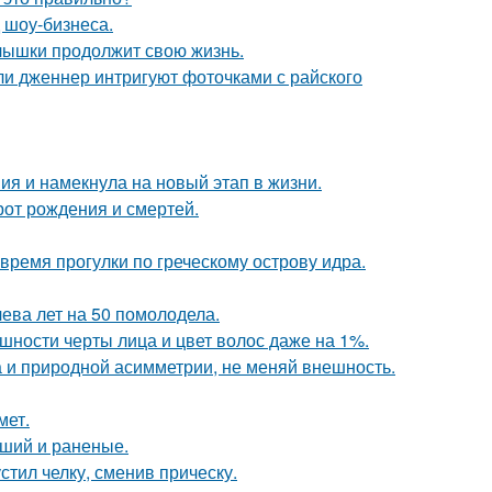
 шоу-бизнеса.
алышки продолжит свою жизнь.
и дженнер интригуют фоточками с райского
ия и намекнула на новый этап в жизни.
орот рождения и смертей.
время прогулки по греческому острову идра.
чева лет на 50 помолодела.
ности черты лица и цвет волос даже на 1%.
а и природной асимметрии, не меняй внешность.
мет.
бший и раненые.
стил челку, сменив прическу.