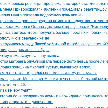
бые и редкие ресницы - проблема, с которой сталкиваются 
а Меня Приворожила" - 48-летний победитель реалити-шоу 
нелия манго показала подросшую дочь вивьен.
гда самые простые средства помогают поддерживать чистот
ан Костомаров и Оксана Домнина отпраздновали "Никелев
дписывайтесь чтобы получать больше простых и практичных 
гополучию в реальной жизни.
о случилось между Люсей чеботиной и любовью успенской?
спину выпрямить не забудь.
чему мама замуж за папу вышла.
стра матранга опубликовала первое фото певца после лече
лодая женщина с копной густых, вьющихся волос.
к что же такое гидрофильное масло и кому оно нужно.
ем здрасьте. Меня зовут Максим, я человек с большой мечто
ть что мне 25.
ги к вечеру гудят?
ктория боня поздравила дочь - и неожиданно призналась, ч
_могу_орать_в_одиночестве.
аните еду в холодильнике … но уверены ли вы, что делаете