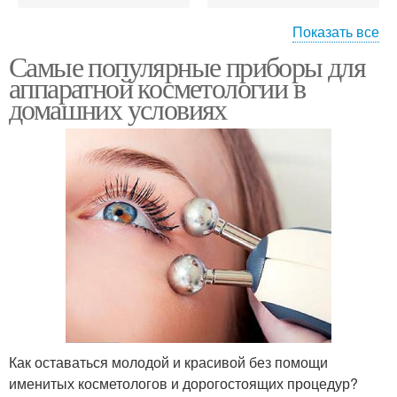
Показать все
Аппараты с
Самые популярные приборы для
Аппараты для
комплексным
аппаратной косметологии в
домашнего применения
воздействием
домашних условиях
Аппаратная
Косметология для
косметология
омоложения
Лица в домашних
Косметология в
условиях
домашних условиях
Электропорация в
Как оставаться молодой и красивой без помощи
домашних условиях
именитых косметологов и дорогостоящих процедур?