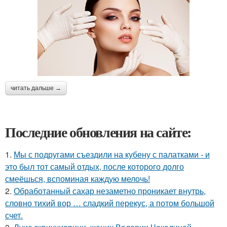
читать дальше →
Последние обновления на сайте:
1.
Мы с подругами съездили на кубену с палатками - и
это был тот самый отдых, после которого долго
смеёшься, вспоминая каждую мелочь!
2.
Обработанный сахар незаметно проникает внутрь,
словно тихий вор … сладкий перекус, а потом большой
счет.