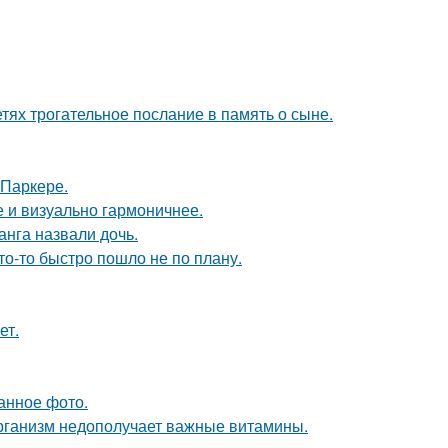
тях трогательное послание в память о сыне.
 Паркере.
 и визуально гармоничнее.
анга назвали дочь.
то-то быстро пошло не по плану.
ет.
анное фото.
 организм недополучает важные витамины.