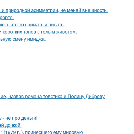
а и природной асимметрии, не меняй внешность.
рорте.
сь что-то снимать и писать.
и коротких топов с голым животом.
льную смену имиджа.
ние, назвав романа товстика и Полину Диброву
- не про деньги!
й дочкой.
" (1979 г. ), принесшего ему мировую