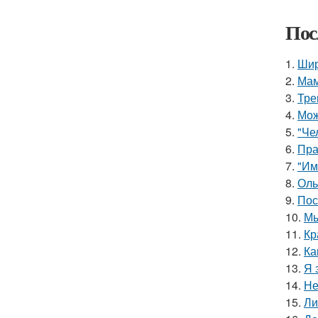
Пос
1.
Шир
2.
Мам
3.
Тре
4.
Мож
5.
"Че
6.
Пра
7.
"Им
8.
Оль
9.
Пос
10.
Мы
11.
Кр
12.
Ка
13.
Я 
14.
Не
15.
Ли