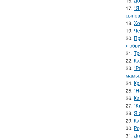
16.
До
17.
"Я
сынов
18.
Хо
19.
Чё
20.
Пр
любви
21.
Тр
22.
Ка
23.
"Р
мамы
24.
Кр
25.
"Н
26.
Ки
27.
"К
28.
Я 
29.
Ка
30.
Ро
31.
Дн