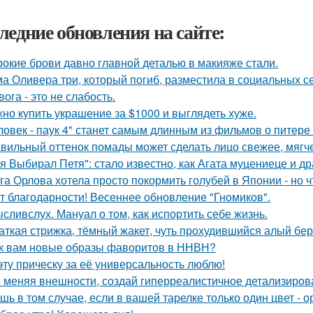
ледние обновления на сайте:
окие брови давно главной деталью в макияже стали.
а Оливера три, который погиб, разместила в социальных се
вога - это не слабость.
но купить украшение за $1000 и выглядеть хуже.
ловек - паук 4" станет самым длинным из фильмов о питере
вильный оттенок помады может сделать лицо свежее, мягче
я Выбирал Петя": стало известно, как Агата муцениеце и др
га Орлова хотела просто покормить голубей в Японии - но ч
т благодарности! Весеннее обновление "Гномиков".
сливслух. Мануал о том, как испортить себе жизнь.
аткая стрижка, тёмный жакет, чуть прохудившийся алый бер
к вам новые образы фаворитов в ННВН?
эту прическу за её универсальность люблю!
 меняя внешности, создай гиперреалистичное детализиров
шь в том случае, если в вашей тарелке только один цвет -