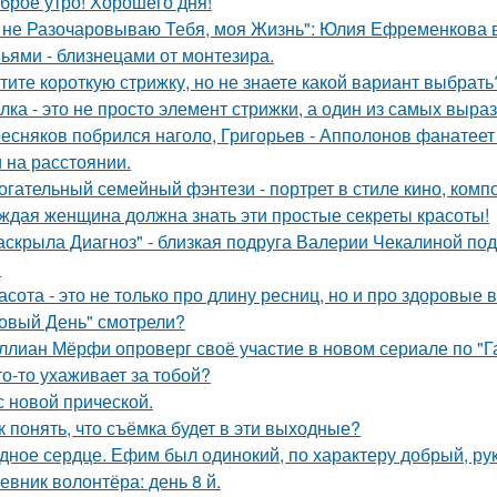
брое утро! Хорошего дня!
 не Разочаровываю Тебя, моя Жизнь": Юлия Ефременкова в 
ьями - близнецами от монтезира.
тите короткую стрижку, но не знаете какой вариант выбрать
лка - это не просто элемент стрижки, а один из самых выра
есняков побрился наголо, Григорьев - Апполонов фанатеет
 на расстоянии.
огательный семейный фэнтези - портрет в стиле кино, комп
ждая женщина должна знать эти простые секреты красоты!
аскрыла Диагноз" - близкая подруга Валерии Чекалиной по
.
асота - это не только про длину ресниц, но и про здоровые 
овый День" смотрели?
ллиан Мёрфи опроверг своё участие в новом сериале по "Г
то-то ухаживает за тобой?
с новой прической.
к понять, что съёмка будет в эти выходные?
дное сердце. Ефим был одинокий, по характеру добрый, ру
евник волонтёра: день 8 й.