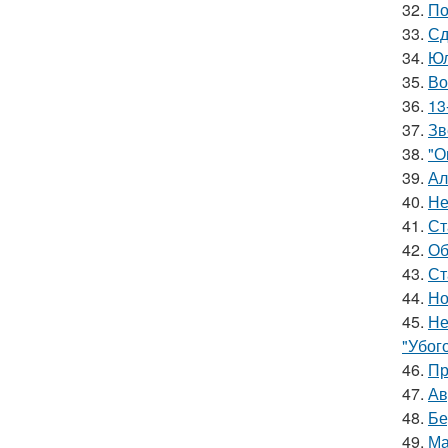
32.
По
33.
Сд
34.
Юл
35.
Во
36.
13
37.
Зв
38.
"О
39.
Ал
40.
Не
41.
Ст
42.
Об
43.
Ст
44.
Но
45.
Не
"Убог
46.
Пр
47.
Ав
48.
Бе
49.
Ма