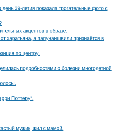
день 39-летия показала трогательные фото с
?
зительных акцентов в образе.
 от харатьяна, а папунаишвили признаётся в
озиция по центру.
делилась подробностями о болезни многодетной
волосы.
арри Поттеру".
кастый мужик, жил с мамой.