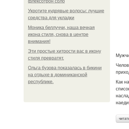
флексотрон соло
Укротите кудрявые волосы: лучшие
средства для укладки
Моника беллуччи, наша вечная
икона стиля, снова в центре
внимания!
Эти простые хитрости вас в икону
Мужчин
стиля превратят.
Челов
Ольга бузова показалась в бикини
прихо
на отдыхе в доминиканской
Как н
республике.
списо
насла
наеди
читат