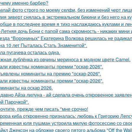
чему именно барбер?
елай фото строго по моему селфи, без изменений черт лиц
ия зиверт снялась в экстремальном бикини и без него на ку
обще в последнее время я тихо наслаждаюсь куклами и леню
-Летняя дочь Бони с папой сама скромность - никаких мини 
езда "Ворониных" Екатерина Волкова решилась не радика
на 10 лет Пыталась Стать Знаменитой".
ла пугачева осталась одна.
жная дублёнка из овчины мериноса в модном цвете Camel.
али известны номинанты премии "оскар 2026".
ъявлены номинанты на премию "оскар-2026".
али известны номинанты премии "оскар-2026".
минанты на оскар 2026.
давно Айза лилуна - ай сделала очень откровенное заявле
ой Парочкой".
очтите, прежде чем писать "мне срочно!
рора киба откровенно призналась: любовь к Григорию Лепсу 
ременная юля пушман устроила милую фотосессию со свое
йкл Джексон на обложке своего пятого альбома "Off the Wall