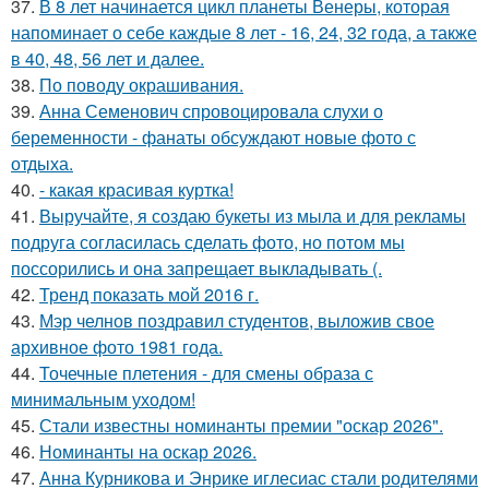
37.
В 8 лет начинается цикл планеты Венеры, которая
напоминает о себе каждые 8 лет - 16, 24, 32 года, а также
в 40, 48, 56 лет и далее.
38.
По поводу окрашивания.
39.
Анна Семенович спровоцировала слухи о
беременности - фанаты обсуждают новые фото с
отдыха.
40.
- какая красивая куртка!
41.
Выручайте, я создаю букеты из мыла и для рекламы
подруга согласилась сделать фото, но потом мы
поссорились и она запрещает выкладывать (.
42.
Тренд показать мой 2016 г.
43.
Мэр челнов поздравил студентов, выложив свое
архивное фото 1981 года.
44.
Точечные плетения - для смены образа с
минимальным уходом!
45.
Стали известны номинанты премии "оскар 2026".
46.
Номинанты на оскар 2026.
47.
Анна Курникова и Энрике иглесиас стали родителями