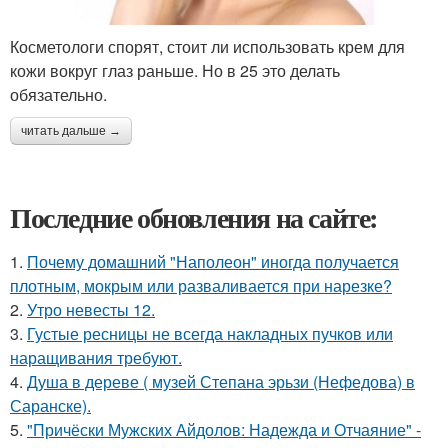
Косметологи спорят, стоит ли использовать крем для
кожи вокруг глаз раньше. Но в 25 это делать
обязательно.
читать дальше →
Последние обновления на сайте:
1.
Почему домашний "Наполеон" иногда получается
плотным, мокрым или разваливается при нарезке?
2.
Утро невесты 12.
3.
Густые ресницы не всегда накладных пучков или
наращивания требуют.
4.
Душа в дереве ( музей Степана эрьзи (Нефедова) в
Саранске).
5.
"Причёски Мужских Айдолов: Надежда и Отчаяние" -