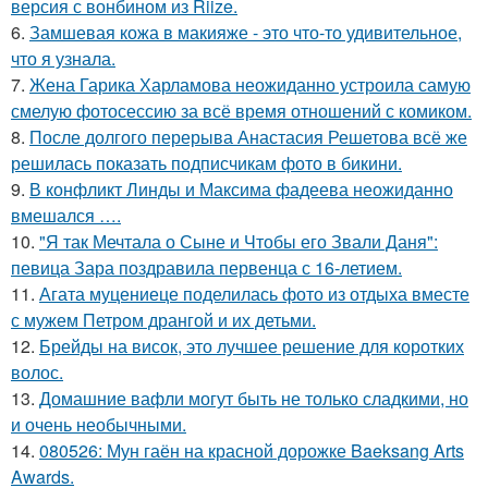
версия с вонбином из Riize.
6.
Замшевая кожа в макияже - это что-то удивительное,
что я узнала.
7.
Жена Гарика Харламова неожиданно устроила самую
смелую фотосессию за всё время отношений с комиком.
8.
После долгого перерыва Анастасия Решетова всё же
решилась показать подписчикам фото в бикини.
9.
В конфликт Линды и Максима фадеева неожиданно
вмешался ….
10.
"Я так Мечтала о Сыне и Чтобы его Звали Даня":
певица Зара поздравила первенца с 16-летием.
11.
Агата муцениеце поделилась фото из отдыха вместе
с мужем Петром дрангой и их детьми.
12.
Брейды на висок, это лучшее решение для коротких
волос.
13.
Домашние вафли могут быть не только сладкими, но
и очень необычными.
14.
080526: Мун гаён на красной дорожке Baeksang Arts
Awards.