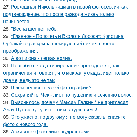
27.
Роскошная Николь кидман в новой фотосессии как
подтверждение, что после развода жизнь только
начинается.
28.
"Весна шепнет тебе:
29.
"Главное - Попотеть и Вколоть Лосося": Кристина
Орбакайте раскрыла шокирующий секрет своего
преображения.
30.
А вот и она - легкая волна.
31.
Не люблю, когда типирование преподносят, как
ограничения и говорят, что мокрая укладка идет только
драме, ведь это не так:
32.
В чем ценность моей фотографии?
33.
Сохраняйте! Чек - лист по пушению и сечению волос.
34.
Выяснилось, почему Максим Галкин * не пригласил
Аллу Пугачеву тусить с ним в куршавель!
35.
Это ужасно, по другому я не могу сказать, спасите
фото с нового года.
36.
Архивные фото лим с кудряшками.