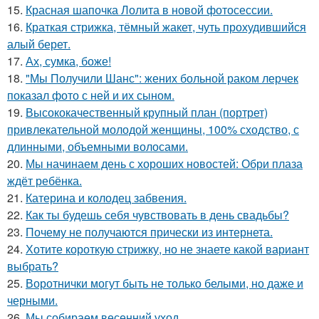
15.
Красная шапочка Лолита в новой фотосессии.
16.
Краткая стрижка, тёмный жакет, чуть прохудившийся
алый берет.
17.
Ах, сумка, боже!
18.
"Мы Получили Шанс": жених больной раком лерчек
показал фото с ней и их сыном.
19.
Высококачественный крупный план (портрет)
привлекательной молодой женщины, 100% сходство, с
длинными, объемными волосами.
20.
Мы начинаем день с хороших новостей: Обри плаза
ждёт ребёнка.
21.
Катерина и колодец забвения.
22.
Как ты будешь себя чувствовать в день свадьбы?
23.
Почему не получаются прически из интернета.
24.
Хотите короткую стрижку, но не знаете какой вариант
выбрать?
25.
Воротнички могут быть не только белыми, но даже и
черными.
26.
Мы собираем весенний уход.