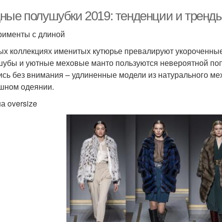
ные полушубки 2019: тенденции и тренд
рименты с длиной
ых коллекциях именитых кутюрье превалируют укороченные
шубы и уютные меховые манто пользуются невероятной поп
ись без внимания – удлиненные модели из натурального мех
шном одеянии.
а oversize