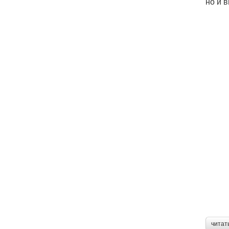
но и 
читат