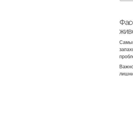
Фас
жив
Самым
запах
пробл
Важно
лишни