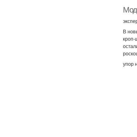
Мод
экспе
В нов
кроп-
остал
роско
упор н