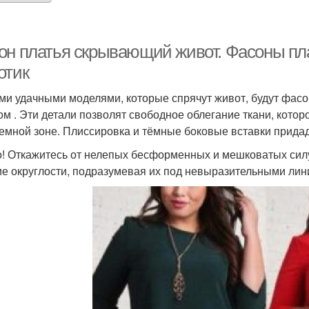
он платья скрывающий живот. Фасоны пл
отик
и удачными моделями, которые спрячут живот, будут фасо
ом . Эти детали позволят свободное облегание ткани, кото
емной зоне. Плиссировка и тёмные боковые вставки придаду
! Откажитесь от нелепых бесформенных и мешковатых силу
е округлости, подразумевая их под невыразительными лин