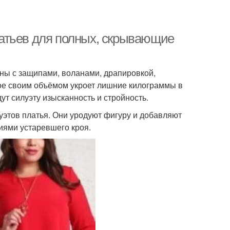
атьев для полных, скрывающие
ны с защипами, воланами, драпировкой,
рое своим объёмом укроет лишние килограммы в
т силуэту изысканность и стройность.
этов платья. Они уродуют фигуру и добавляют
иями устаревшего кроя.