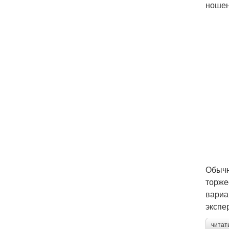
ношен
Обычн
торже
вариа
экспе
читат