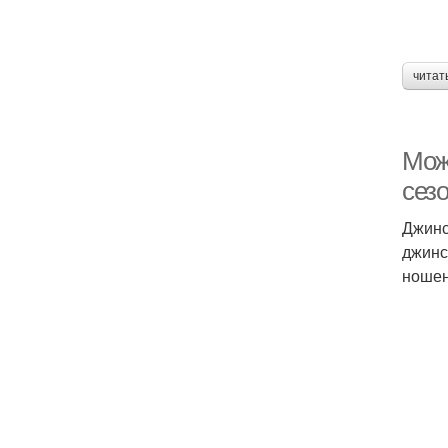
читат
Мож
сез
Джинс
джинс
ношен