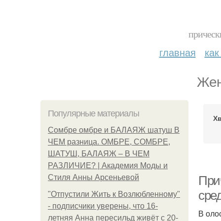
прическ
главная
как
Жен
Популярные материалы
Хв
Сомбре омбре и БАЛАЯЖ шатуш В
ЧЕМ разница. ОМБРЕ, СОМБРЕ,
ШАТУШ, БАЛАЯЖ – В ЧЕМ
РАЗЛИЧИЕ? | Академия Моды и
Стиля Анны Арсеньевой
Прич
сре
"Отпустили Жить к Возлюбленному"
- подписчики уверены, что 16-
В оло
летняя Анна пересильд живёт с 20-