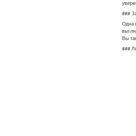
увере
### З
Одна 
выгля
Вы та
### Л