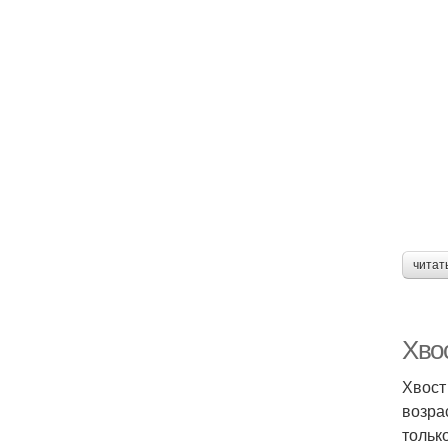
читат
Хвос
Хвост
возра
тольк