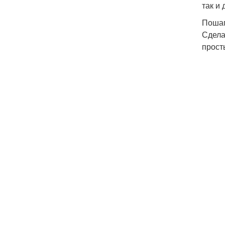
так и
Пошаг
Сдела
прост