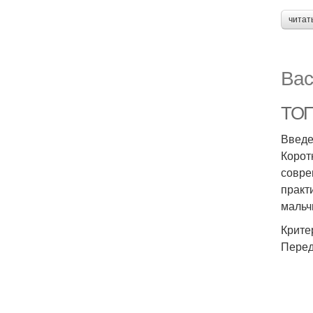
читат
Вас
ТОП-
Введ
Корот
совре
практ
мальчи
Крите
Перед