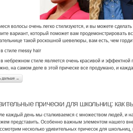
еся волосы очень легко стилизуются, и вы можете сделать
ите вариант, который поможет вам продемонстрировать всю
ательнице такой роскошной шевелюры, вам есть, чем горди
в стиле messy hair
 в небрежном стиле является очень красивой и эффектной п
жно, на самом деле в этой прическе все продумано, и кажда
ь дальше →
вительные прически для школьниц: как вы
ле каждый день мы сталкиваемся с множеством людей, и на
жем представить. Особенно важным элементом нашего внеш
ссмотрим несколько удивительных причесок для школьниц, 