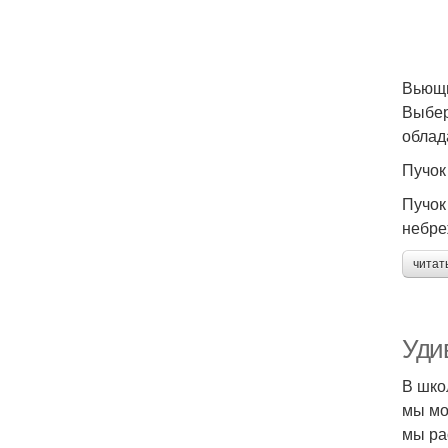
Вьющи
Выбер
облад
Пучок 
Пучок
небре
читат
Уди
В шко
мы мо
мы ра