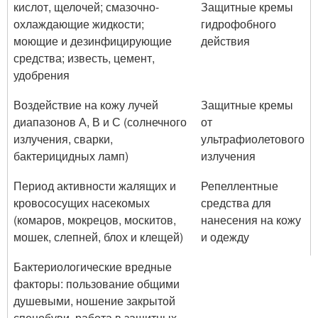
кислот, щелочей; смазочно-
Защитные кремы
охлаждающие жидкости;
гидрофобного
моющие и дезинфицирующие
действия
средства; известь, цемент,
удобрения
Воздействие на кожу лучей
Защитные кремы
диапазонов А, В и С (солнечного
от
излучения, сварки,
ультрафиолетового
бактерицидных ламп)
излучения
Период активности жалящих и
Репеллентные
кровососущих насекомых
средства для
(комаров, мокрецов, москитов,
нанесения на кожу
мошек, слепней, блох и клещей)
и одежду
Бактериологические вредные
факторы: пользование общими
душевыми, ношение закрытой
спецобуви, работа в защитных