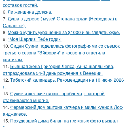
составов гостей.
6.
Ли женщина должна.
7.
Душа в дереве ( музей Степана эрьзи (Нефедова) в
Саранске).
8.
Можно купить украшение за $1000 и выглядеть хуже.
9.
"Моя Шарлиз! Тебе годик!
10.
Сидни Суини поделилась фотографиями со съемок
третьего сезона "Эйфории" и косвенно ответила
критикам.
11.
Бывшая жена Григория Лепса, Анна шаплыкова,
отпраздновала 54-й день рождения в Венеции.
12.
Тибетский календарь. Рекомендации на 10 июня 2026
г.
13.
Сухие и жесткие пятки - проблема, с которой
сталкиваются многие.
14.
Фермерский дом эштона катчера и милы кунис в Лос-
анджелесе.
15.
Похудевший дима билан на пляжных фото вызвал