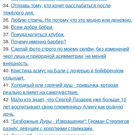
34.
Отправь тому, кто хочет расслабиться после
тяжёлого дня.
35.
Люблю стричь. Не потому что это модно или денежно.
36.
Всем добри бобри.
37.
Покуда катиться клубок.
38.
Почему именно барбер?
39.
Сделай фото строго по моему селфи, без изменений
черт лица и природной асимметрии, не меняй
внешность.
40.
Кристина асмус на Бали с дочерью и бойфрендом
отдыхает.
41.
Холодный или горячий душ - привычка, которая
реально влияет на самочувствие.
42.
Мало кто знает, что Сергей Лазарев уже больше 10
лет воспитывает свою племянницу Алину как родную
дочь.
43.
"Безбожные Дуры - Извращенки": Герман Стерлигов
разнёс девушек с короткими стрижками.