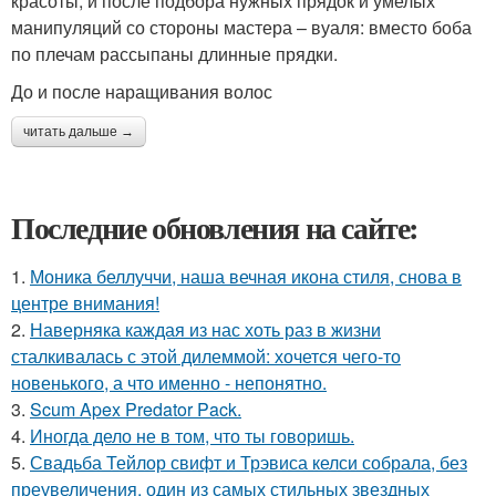
красоты, и после подбора нужных прядок и умелых
манипуляций со стороны мастера – вуаля: вместо боба
по плечам рассыпаны длинные прядки.
До и после наращивания волос
читать дальше →
Последние обновления на сайте:
1.
Моника беллуччи, наша вечная икона стиля, снова в
центре внимания!
2.
Наверняка каждая из нас хоть раз в жизни
сталкивалась с этой дилеммой: хочется чего-то
новенького, а что именно - непонятно.
3.
Scum Apex Predator Pack.
4.
Иногда дело не в том, что ты говоришь.
5.
Свадьба Тейлор свифт и Трэвиса келси собрала, без
преувеличения, один из самых стильных звездных