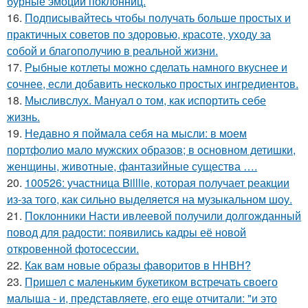
бурные эмоции поклонниц.
16.
Подписывайтесь чтобы получать больше простых и
практичных советов по здоровью, красоте, уходу за
собой и благополучию в реальной жизни.
17.
Рыбные котлеты можно сделать намного вкуснее и
сочнее, если добавить несколько простых ингредиентов.
18.
Мысливслух. Мануал о том, как испортить себе
жизнь.
19.
Недавно я поймала себя на мысли: в моем
портфолио мало мужских образов; в основном детишки,
женщины, животные, фантазийные существа ….
20.
100526: участница Billlie, которая получает реакции
из-за того, как сильно выделяется на музыкальном шоу.
21.
Поклонники Насти ивлеевой получили долгожданный
повод для радости: появились кадры её новой
откровенной фотосессии.
22.
Как вам новые образы фаворитов в ННВН?
23.
Пришел с маленьким букетиком встречать своего
малыша - и, представляете, его еще отчитали: "и это