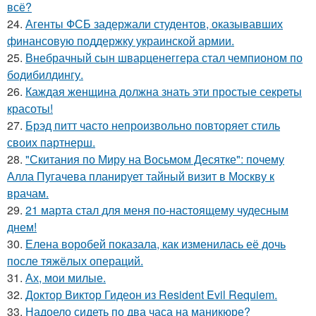
всё?
24.
Агенты ФСБ задержали студентов, оказывавших
финансовую поддержку украинской армии.
25.
Внебрачный сын шварценеггера стал чемпионом по
бодибилдингу.
26.
Каждая женщина должна знать эти простые секреты
красоты!
27.
Брэд питт часто непроизвольно повторяет стиль
своих партнерш.
28.
"Скитания по Миру на Восьмом Десятке": почему
Алла Пугачева планирует тайный визит в Москву к
врачам.
29.
21 марта стал для меня по-настоящему чудесным
днем!
30.
Елена воробей показала, как изменилась её дочь
после тяжёлых операций.
31.
Ах, мои милые.
32.
Доктор Виктор Гидеон из Resident Evil Requiem.
33.
Надоело сидеть по два часа на маникюре?