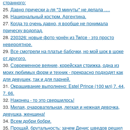
странного:
25.
Давно прически а-ля "3 минуты" не делала ….
26.
Национальный костюм. Аргентина.
27.
Когда то очень давно, я вообще не понимала
прическу водопад.
28.
230326: новые фото чонён из Twice - это просто
невероятное.
29.
Все смотрели на платье бабочки, но мой шок в шоке
от другого.
30.
Современное веяние, корейская стрижка, одна из
моих любимых форм и техник - прекрасно подходят как
для девушек, так и для парней.
31.
Окрашивание выполнено: Estel Prince (100 мл) 7. 44,
7. 66.
32.
Наконец - то это свершилось!
33.
Милая, очаровательная, легкая и нежная девочка,
девушка, женщина!
34.
Всем добри бобри.
35.
Прощай, брутальность: зачем Денис шведов решил