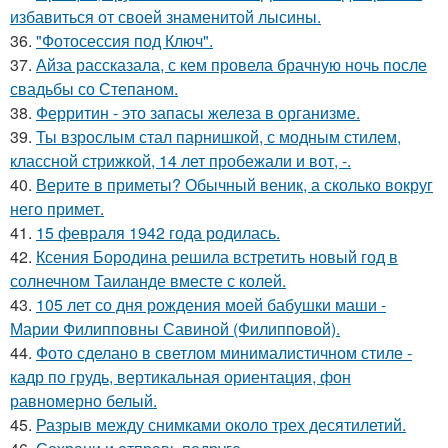
избавиться от своей знаменитой лысины.
36.
"Фотосессия под Ключ".
37.
Айза рассказала, с кем провела брачную ночь после
свадьбы со Степаном.
38.
Ферритин - это запасы железа в организме.
39.
Ты взрослым стал парнишкой, с модным стилем,
классной стрижкой, 14 лет пробежали и вот, -.
40.
Верите в приметы? Обычный веник, а сколько вокруг
него примет.
41.
15 февраля 1942 года родилась.
42.
Ксения Бородина решила встретить новый год в
солнечном Таиланде вместе с колей.
43.
105 лет со дня рождения моей бабушки маши -
Марии Филипповны Савиной (Филипповой).
44.
Фото сделано в светлом минималистичном стиле -
кадр по грудь, вертикальная ориентация, фон
равномерно белый.
45.
Разрыв между снимками около трех десятилетий.