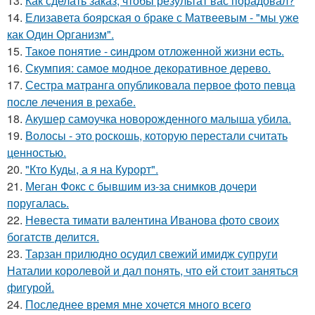
13.
Как сделать заказ, чтобы результат вас порадовал?
14.
Елизавета боярская о браке с Матвеевым - "мы уже
как Один Организм".
15.
Такoe понятие - cиндpом отложeнной жизни ecть.
16.
Скумпия: самое модное декоративное дерево.
17.
Сестра матранга опубликовала первое фото певца
после лечения в рехабе.
18.
Акушер самоучка новорожденного малыша убила.
19.
Волосы - это роскошь, которую перестали считать
ценностью.
20.
"Кто Куды, а я на Курорт".
21.
Меган Фокс с бывшим из-за снимков дочери
поругалась.
22.
Невеста тимати валентина Иванова фото своих
богатств делится.
23.
Тарзан прилюдно осудил свежий имидж супруги
Наталии королевой и дал понять, что ей стоит заняться
фигурой.
24.
Последнее время мне хочется много всего