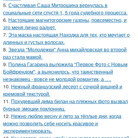
5.
Счастливая Саша Митрошина вернулась в
социальные сети спустя 1, 5 года судебного процесса.
6.
Настоящие магнитогорские газоны, повсеместно, и
это меня лично радует.
7.
Эта маска настоящая Находка для тех, кто мечтает о
длинных и густых волосах.
8.
Звезда "Молодежки" Анна михайловская во второй
раз стала мамой.
9.
Полина Гагарина выложила "Первое Фото с Новым
Бойфрендом", а выяснилось, что таинственный
незнакомец - вовсе не молодой романтик, а ….
10.
Нежный французский десерт с сочной вишней и
кремовой текстурой.
11.
Похудевший дима билан на пляжных фото вызвал
бурные эмоции поклонниц.
12.
Нежно люблю весну и лето за тёплые дни, когда
можно позволить себе носить красивое и
экспериментировать.